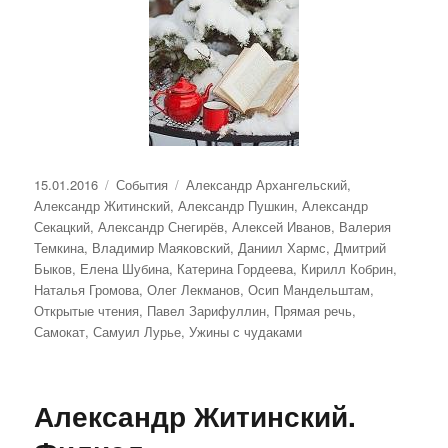
Опубликовано
Рубрики
Метки
15.01.2016
События
Александр Архангельский
,
Александр Житинский
,
Александр Пушкин
,
Александр
Секацкий
,
Александр Снегирёв
,
Алексей Иванов
,
Валерия
Темкина
,
Владимир Маяковский
,
Даниил Хармс
,
Дмитрий
Быков
,
Елена Шубина
,
Катерина Гордеева
,
Кирилл Кобрин
,
Наталья Громова
,
Олег Лекманов
,
Осип Мандельштам
,
Открытые чтения
,
Павел Зарифуллин
,
Прямая речь
,
Самокат
,
Самуил Лурье
,
Ужины с чудаками
Александр Житинский.