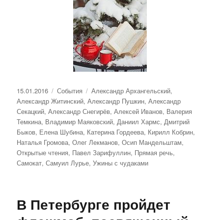
Опубликовано
Рубрики
Метки
15.01.2016
События
Александр Архангельский
,
Александр Житинский
,
Александр Пушкин
,
Александр
Секацкий
,
Александр Снегирёв
,
Алексей Иванов
,
Валерия
Темкина
,
Владимир Маяковский
,
Даниил Хармс
,
Дмитрий
Быков
,
Елена Шубина
,
Катерина Гордеева
,
Кирилл Кобрин
,
Наталья Громова
,
Олег Лекманов
,
Осип Мандельштам
,
Открытые чтения
,
Павел Зарифуллин
,
Прямая речь
,
Самокат
,
Самуил Лурье
,
Ужины с чудаками
В Петербурге пройдет