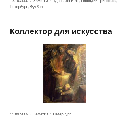
Опубликовано
Рубрики
Метки
12.10.2009
Заметки
«День Зенита»
,
Геннадий Григорьев
,
Петербург
,
Футбол
Коллектор для искусства
Опубликовано
Рубрики
Метки
11.09.2009
Заметки
Петербург