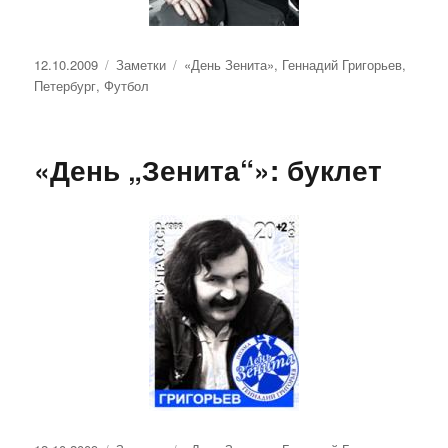
Опубликовано
Рубрики
Метки
12.10.2009
Заметки
«День Зенита»
,
Геннадий Григорьев
,
Петербург
,
Футбол
«День „Зенита“»: буклет