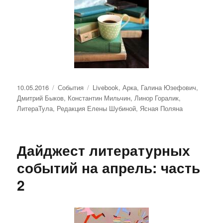
Опубликовано
Рубрики
Метки
10.05.2016
События
Livebook
,
Арка
,
Галина Юзефович
,
Дмитрий Быков
,
Константин Мильчин
,
Линор Горалик
,
ЛитераТула
,
Редакция Елены Шубиной
,
Ясная Поляна
Дайджест литературных
событий на апрель: часть
2