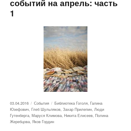
событий на апрель: часть
1
Опубликовано
Рубрики
Метки
03.04.2016
События
Библиотека Гоголя
,
Галина
Юзефович
,
Глеб Шульпяков
,
Захар Прилепин
,
Люди
Гутенберга
,
Маруся Климова
,
Никита Елисеев
,
Полина
Жеребцова
,
Яков Гордин