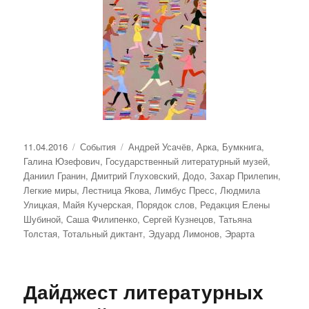
Опубликовано
Рубрики
Метки
11.04.2016
События
Андрей Усачёв
,
Арка
,
Бумкнига
,
Галина Юзефович
,
Государственный литературный музей
,
Даниил Гранин
,
Дмитрий Глуховский
,
Додо
,
Захар Прилепин
,
Легкие миры
,
Лестница Якова
,
Лимбус Пресс
,
Людмила
Улицкая
,
Майя Кучерская
,
Порядок слов
,
Редакция Елены
Шубиной
,
Саша Филипенко
,
Сергей Кузнецов
,
Татьяна
Толстая
,
Тотальный диктант
,
Эдуард Лимонов
,
Эрарта
Дайджест литературных