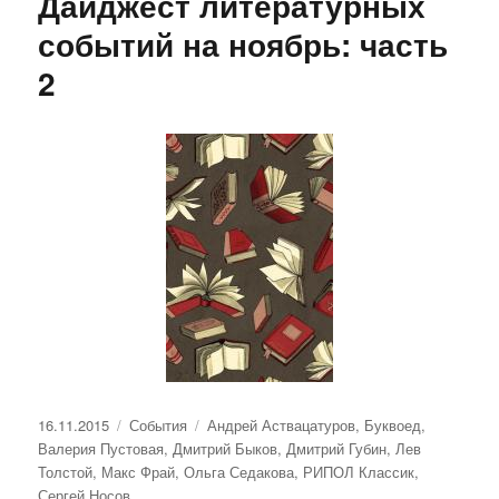
Дайджест литературных
событий на ноябрь: часть
2
Опубликовано
Рубрики
Метки
16.11.2015
События
Андрей Аствацатуров
,
Буквоед
,
Валерия Пустовая
,
Дмитрий Быков
,
Дмитрий Губин
,
Лев
Толстой
,
Макс Фрай
,
Ольга Седакова
,
РИПОЛ Классик
,
Сергей Носов