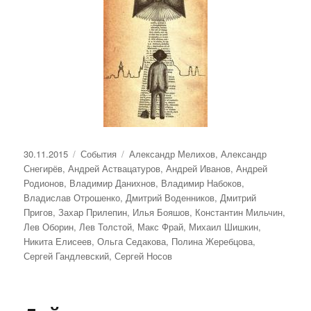
Опубликовано
Рубрики
Метки
30.11.2015
События
Александр Мелихов
,
Александр
Снегирёв
,
Андрей Аствацатуров
,
Андрей Иванов
,
Андрей
Родионов
,
Владимир Данихнов
,
Владимир Набоков
,
Владислав Отрошенко
,
Дмитрий Воденников
,
Дмитрий
Пригов
,
Захар Прилепин
,
Илья Бояшов
,
Константин Мильчин
,
Лев Оборин
,
Лев Толстой
,
Макс Фрай
,
Михаил Шишкин
,
Никита Елисеев
,
Ольга Седакова
,
Полина Жеребцова
,
Сергей Гандлевский
,
Сергей Носов