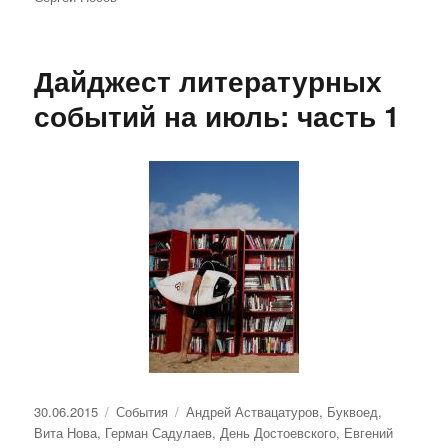
Дайджест литературных
событий на июль: часть 1
Опубликовано
Рубрики
Метки
30.06.2015
События
Андрей Аствацатуров
,
Буквоед
,
Вита Нова
,
Герман Садулаев
,
День Достоевского
,
Евгений