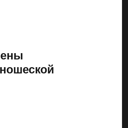
чены
юношеской