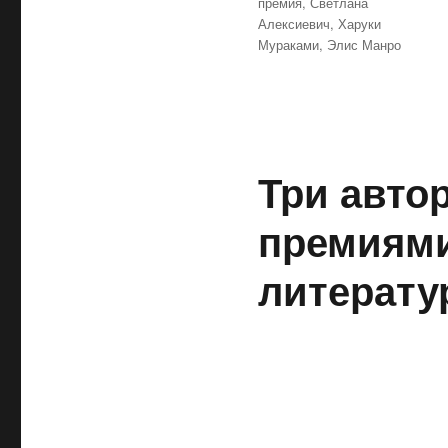
премия
,
Светлана
Алексиевич
,
Харуки
Мураками
,
Элис Манро
Три авто
премиями
литерат