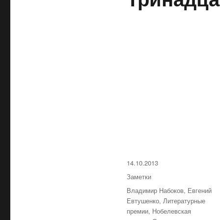
Опубликовано
14.10.2013
Рубрики
Заметки
Метки
Владимир Набоков
,
Евгений
Евтушенко
,
Литературные
премии
,
Нобелевская