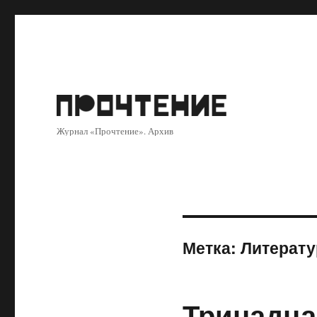
Журнал «Прочтение». Архив
Метка:
Литерат
Тринадца