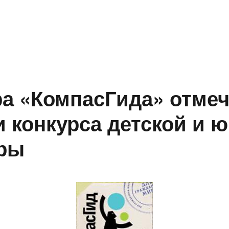
ра «КомпасГида» отме
 конкурса детской и 
уры