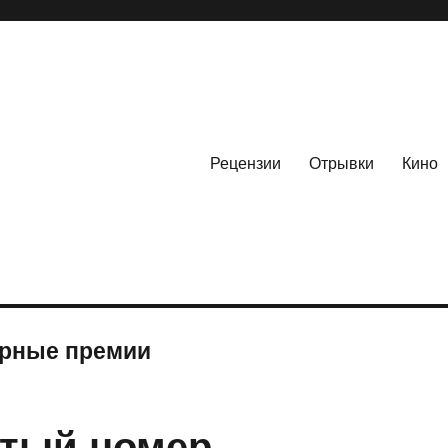
Рецензии
Отрывки
Кино
урные премии
тый номер