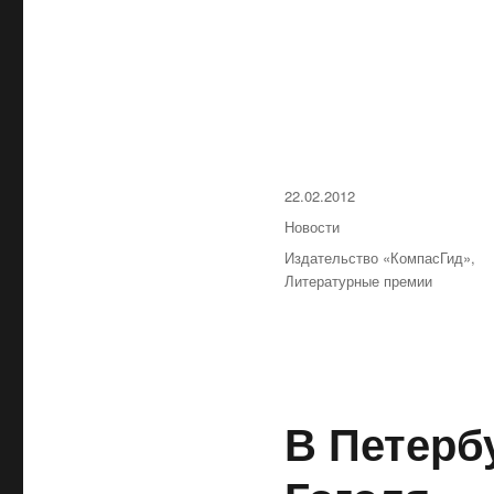
Опубликовано
22.02.2012
Рубрики
Новости
Метки
Издательство «КомпасГид»
,
Литературные премии
В Петерб