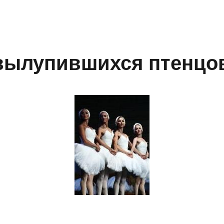
вылупившихся птенцо