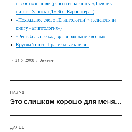
пафос познания» (рецензия на книгу «Дневник
пирата: Записки Джейка Карпентера»)
«Похвальное слово „Египтологии“» (рецензия на
книгу «Египтология»)
«Рентабельные кадавры и ожидание весны»
Круглый стол «Правильные книги»
Опубликовано
Рубрики
21.04.2008
Заметки
Навигация
НАЗАД
по
Это слишком хорошо для меня…
Предыдущая
запись:
записям
ДАЛЕЕ