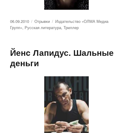
Опубликовано
Рубрики
Метки
06.09.2010
Отрывки
Издательство «ОЛМА Медиа
Групп»
,
Русская литература
,
Триллер
Йенc Лапидус. Шальные
деньги