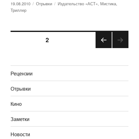
Опубликовано
Рубрики
Метки
19.08.2010
Отрывки
Издательство «АСТ»
,
Мистика
,
Триллер
Навигация
СТРАНИЦА
2
ПРЕ
по
ДЫД
УЩА
записям
Я
Рецензии
СТРА
НИЦ
А
Отрывки
Кино
Заметки
Новости