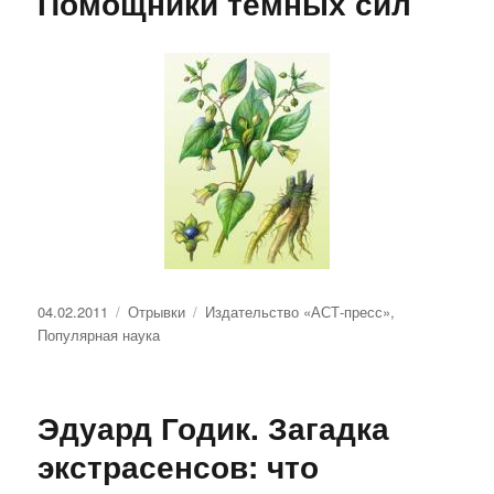
Помощники темных сил
Опубликовано
Рубрики
Метки
04.02.2011
Отрывки
Издательство «АСТ-пресс»
,
Популярная наука
Эдуард Годик. Загадка
экстрасенсов: что