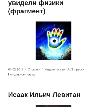
увидели физики
(фрагмент)
Опубликовано
Рубрики
Метки
01.02.2011
Отрывки
Издательство «АСТ-пресс»
,
Популярная наука
Исаак Ильич Левитан