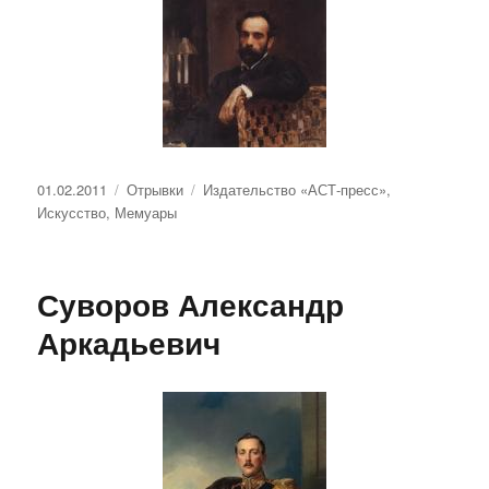
Опубликовано
Рубрики
Метки
01.02.2011
Отрывки
Издательство «АСТ-пресс»
,
Искусство
,
Мемуары
Суворов Александр
Аркадьевич