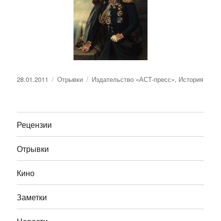
Опубликовано
Рубрики
Метки
28.01.2011
Отрывки
Издательство «АСТ-пресс»
,
История
Рецензии
Отрывки
Кино
Заметки