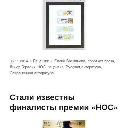
Опубликовано
Рубрики
Метки
05.11.2014
Рецензии
Елена Васильева
,
Короткая проза
,
Линор Горалик
,
НОС
,
рецензия
,
Русская литература
,
Современная литература
Стали известны
финалисты премии «НОС»