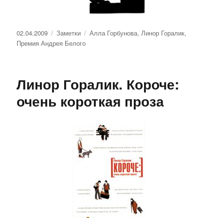
Опубликовано
Рубрики
Метки
02.04.2009
Заметки
Алла Горбунова
,
Линор Горалик
,
Премия Андрея Белого
Линор Горалик. Короче:
очень короткая проза