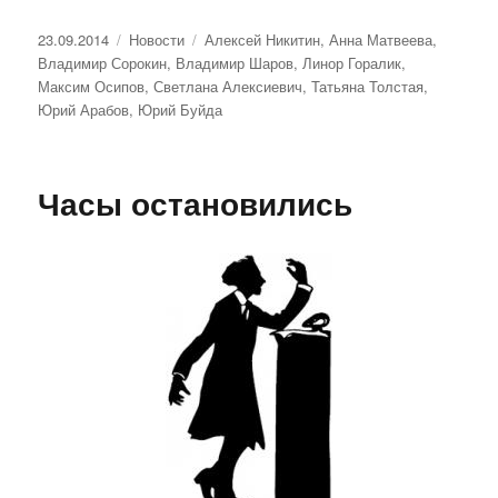
Опубликовано
Рубрики
Метки
23.09.2014
Новости
Алексей Никитин
,
Анна Матвеева
,
Владимир Сорокин
,
Владимир Шаров
,
Линор Горалик
,
Максим Осипов
,
Светлана Алексиевич
,
Татьяна Толстая
,
Юрий Арабов
,
Юрий Буйда
Часы остановились