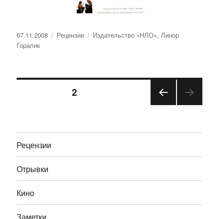
Опубликовано
Рубрики
Метки
07.11.2008
Рецензии
Издательство «НЛО»
,
Линор
Горалик
Навигация
СТРАНИЦА
2
ПРЕ
по
ДЫД
УЩА
записям
Я
Рецензии
СТРА
НИЦ
А
Отрывки
Кино
Заметки