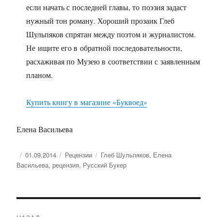
если начать с последней главы, то поэзия задаст
нужный тон роману. Хороший прозаик Глеб
Шульпяков спрятан между поэтом и журналистом.
Не ищите его в обратной последовательности,
расхаживая по Музею в соответствии с заявленным
планом.
Купить книгу в магазине «Буквоед»
Елена Васильева
Опубликовано
Рубрики
Метки
01.09.2014
Рецензии
Глеб Шульпяков
,
Елена
Васильева
,
рецензия
,
Русский Букер
Навигация