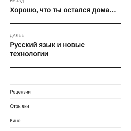
НАЗАД
по
Хорошо, что ты остался дома…
Предыдущая
запись:
записям
ДАЛЕЕ
Русский язык и новые
Следующая
технологии
запись:
Рецензии
Отрывки
Кино