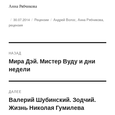
Анна Рябчикова
Опубликовано
Рубрики
Метки
30.07.2014
Рецензии
Андрей Волос
,
Анна Рябчикова
,
рецензия
Навигация
НАЗАД
по
Мира Дэй. Мистер Вуду и дни
Предыдущая
недели
запись:
записям
ДАЛЕЕ
Валерий Шубинский. Зодчий.
Следующая
Жизнь Николая Гумилева
запись: