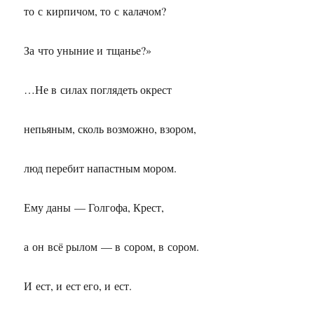
то с кирпичом, то с калачом?
За что уныние и тщанье?»
…Не в силах поглядеть окрест
непьяным, сколь возможно, взором,
люд перебит напастным мором.
Ему даны — Голгофа, Крест,
а он всё рылом — в сором, в сором.
И ест, и ест его, и ест.