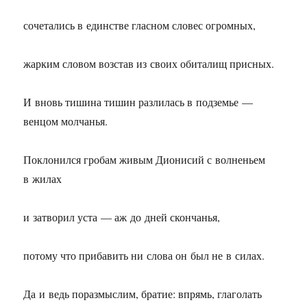
сочетались в единстве гласном словес огромных,
жарким словом возстав из своих обиталищ присных.
И вновь тишина тишин разлилась в подземье —
венцом молчанья.
Поклонился гробам живым Дионисий с волненьем
в жилах
и затворил уста — аж до дней скончанья,
потому что прибавить ни слова он был не в силах.
Да и ведь поразмыслим, братие: впрямь, глаголать