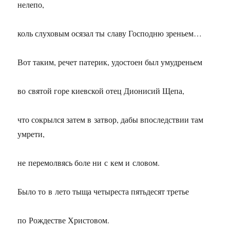
нелепо,
коль слуховым осязал ты славу Господню зреньем…
Вот таким, речет патерик, удостоен был умудреньем
во святой горе киевской отец Дионисий Щепа,
что сокрылся затем в затвор, дабы впоследствии там
умрети,
не перемолвясь боле ни с кем и словом.
Было то в лето тыща четыреста пятьдесят третье
по Рождестве Христовом.