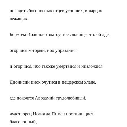
покадить богоносных отцев усопших, в ларцах
лежащих.
Бормоча Иоанново-златоустое словище, что об аде,
огорчися который, ибо упразднися,
и огорчися, ибо такоже умертвися и низложися,
Дионисий инок очутися в пещерском хладе,
где покоятся Авраамий трудолюбивый,
чудотворец Исаия да Пимен постник, цвет
благовонный,