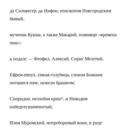
да Сильвестр, да Нифон, епископом Новгородским
бывый,
мученик Кукша, а также Макарий, помнящи «времена
оны»;
а подале — Феофил, Алексий, Сириг Мелетий,
Ефрем-евнух, умная голубица, словом Божиим
питашеся паче, нежели брашном;
Спиридон, незлобия крин*, и Никодим
победотезоименитый,
Илия Муромский, непреборимый воин, в руце