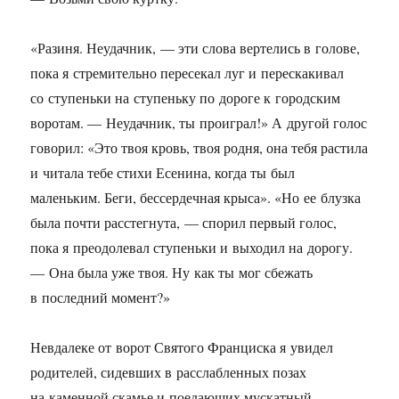
«Разиня. Неудачник, — эти слова вертелись в голове,
пока я стремительно пересекал луг и перескакивал
со ступеньки на ступеньку по дороге к городским
воротам. — Неудачник, ты проиграл!» А другой голос
говорил: «Это твоя кровь, твоя родня, она тебя растила
и читала тебе стихи Есенина, когда ты был
маленьким. Беги, бессердечная крыса». «Но ее блузка
была почти расстегнута, — спорил первый голос,
пока я преодолевал ступеньки и выходил на дорогу.
— Она была уже твоя. Ну как ты мог сбежать
в последний момент?»
Невдалеке от ворот Святого Франциска я увидел
родителей, сидевших в расслабленных позах
на каменной скамье и поедающих мускатный