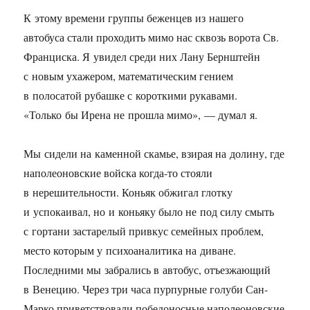
К этому времени группы беженцев из нашего
автобуса стали проходить мимо нас сквозь ворота Св.
Франциска. Я увидел среди них Лану Бернштейн
с новым ухажером, математическим гением
в полосатой рубашке с короткими рукавами.
«Только бы Ирена не прошла мимо», — думал я.
Мы сидели на каменной скамье, взирая на долину, где
наполеоновские войска когда-то стояли
в нерешительности. Коньяк обжигал глотку
и успокаивал, но и коньяку было не под силу смыть
с гортани застарелый привкус семейных проблем,
место которым у психоаналитика на диване.
Последними мы забрались в автобус, отъезжающий
в Венецию. Через три часа пурпурные голуби Сан-
Марко приветствовали победоносные наполеоновские