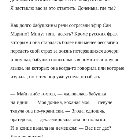
Я заставлю вас за это ответить. Доченька, где ты?
Как долго бабушкины речи сотрясали эфир Сан-
Марино? Минут пять, десять? Кроме русских фраз,
которыми она старалась более или менее бессвязно
передать свой страх за жизнь потерявшихся дочери
и внучки, бабушка попыталась вспомнить и другие
языки, на которых она когда-то говорила или которые
изучала, но с тех пор уже успела позабыть.
— Майн либе тохтер, — жаловалась бабушка
на идиш. — Моя донька, коханая моя, — певуче
тянула она по-украински. — Згода, едношчь,
братерсво, — декламировала она по-польски.
И в конце выдала на немецком: — Вас ист дас?
Доннер-веттер!