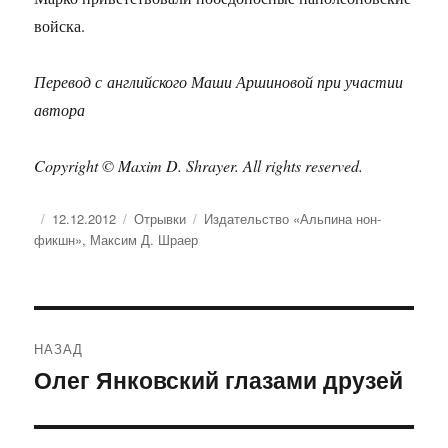
войска.
Перевод с английского Маши Аршиновой при участии
автора
Copyright © Maxim D. Shrayer. All rights reserved.
Опубликовано
Рубрики
Метки
12.12.2012
Отрывки
Издательство «Альпина нон-
фикшн»
,
Максим Д. Шраер
Навигация
НАЗАД
по
Олег Янковский глазами друзей
Предыдущая
запись:
записям