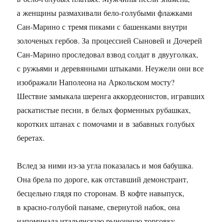
а женщины размахивали бело-голубыми флажками
Сан-Марино с тремя пиками с башенками внутри
золоченых гербов. За процессией Сыновей и Дочерей
Сан-Марино проследовал взвод солдат в двууголках,
с ружьями и деревянными штыками. Неужели они все
изображали Наполеона на Аркольском мосту?
Шествие замыкала шеренга аккордеонистов, игравших
раскатистые песни, в белых форменных рубашках,
коротких штанах с помочами и в забавных голубых
беретах.
Вслед за ними из-за угла показалась и моя бабушка.
Она брела по дороге, как отставший демонстрант,
бесцельно глядя по сторонам. В кофте навыпуск,
в красно-голубой панаме, свернутой набок, она
напоминала итальянскую рыночную торговку