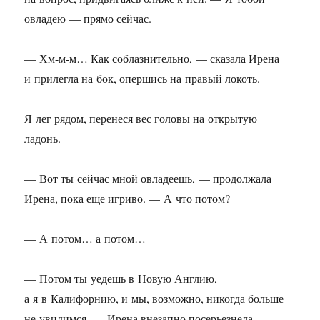
овладею — прямо сейчас.
— Хм-м-м… Как соблазнительно, — сказала Ирена
и прилегла на бок, опершись на правый локоть.
Я лег рядом, перенеся вес головы на открытую
ладонь.
— Вот ты сейчас мной овладеешь, — продолжала
Ирена, пока еще игриво. — А что потом?
— А потом… а потом…
— Потом ты уедешь в Новую Англию,
а я в Калифорнию, и мы, возможно, никогда больше
не увидимся, — Ирена внезапно посерьезнела.