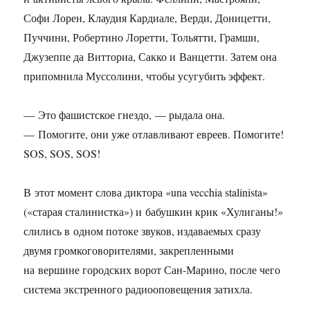
Софи Лорен, Клаудия Кардиале, Верди, Доницетти,
Пуччини, Робертино Лоретти, Тольятти, Грамши,
Джузеппе да Витториа, Сакко и Ванцетти. Затем она
припомнила Муссолини, чтобы усугубить эффект.
— Это фашистское гнездо, — рыдала она.
— Помогите, они уже отлавливают евреев. Помогите!
SOS, SOS, SOS!
В этот момент слова диктора «una vecchia stalinista»
(«старая сталинистка») и бабушкин крик «Хулиганы!»
слились в одном потоке звуков, издаваемых сразу
двумя громкоговорителями, закрепленными
на вершине городских ворот Сан-Марино, после чего
система экстренного радиооповещения затихла.