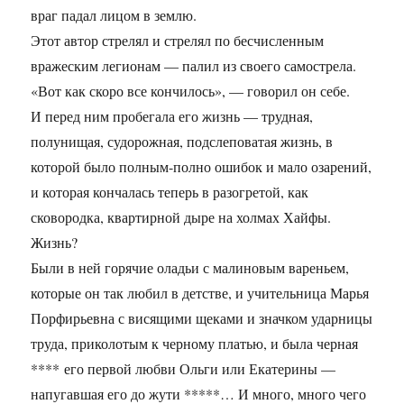
враг падал лицом в землю.
Этот автор стрелял и стрелял по бесчисленным
вражеским легионам — палил из своего самострела.
«Вот как скоро все кончилось», — говорил он себе.
И перед ним пробегала его жизнь — трудная,
полунищая, судорожная, подслеповатая жизнь, в
которой было полным-полно ошибок и мало озарений,
и которая кончалась теперь в разогретой, как
сковородка, квартирной дыре на холмах Хайфы.
Жизнь?
Были в ней горячие оладьи с малиновым вареньем,
которые он так любил в детстве, и учительница Марья
Порфирьевна с висящими щеками и значком ударницы
труда, приколотым к черному платью, и была черная
**** его первой любви Ольги или Екатерины —
напугавшая его до жути *****… И много, много чего