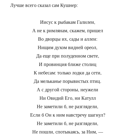
Лучше всего сказал сам Кушнер:
Иисус к рыбакам Галилеи,
А не к римлянам, скажем, пришел
Во дворцы их, сады и аллеи:
Нищим духом видней ореол,
Да еще при полуденном свете,
И провинция ближе столиц
К небесам: только лодки да сети,
Да мельканье порывистых птиц.
А с другой стороны, неужели
Ни Овидий Его, ни Катулл
Не заметили б, не разглядели,
Если б Он к ним навстречу шагнул?
Не заметили б, не разглядели,
Не пошли, спотыкаясь, за Ним, —