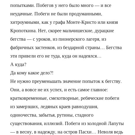
попытками. Побегов у него было много — и все
неудачные. Побеги не были продуманными,
хитроумными, как у графа Монте-Кристо или князя
Кропоткина. Нет, скорее мальчишеские, дурацкие
бегства — с уроков, из пионерского лагеря, из
фабричных застенков, из бездарной страны… Бегства
эти привели его не туда, куда он надеялся…
А куда?
Да кому какое дело?!
Не нужно преуменьшать значение попыток к бегству.
Они, а вовсе не их успех, и есть самое главное:
кратковременные, смехотворные, ребяческие побеги
из замерзших, ледяных краев равнодушия,
одиночества, забытья, рутины, стадного
существования, иллюзий. Побеги из холодной Лапуты
— в весну, в надежду, на остров Пасхи… Неволя ведь