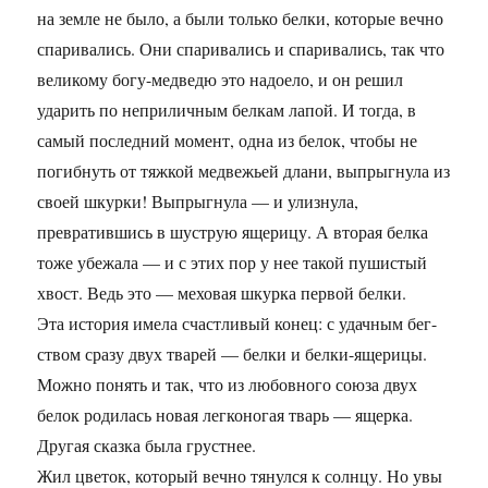
на земле не было, а были только белки, которые вечно
спаривались. Они спаривались и спаривались, так что
великому богу-медведю это надоело, и он решил
ударить по неприличным белкам лапой. И тогда, в
самый последний момент, одна из белок, чтобы не
погибнуть от тяжкой медвежьей длани, выпрыгнула из
своей шкурки! Выпрыгнула — и улизнула,
превратившись в шуструю ящерицу. А вторая белка
тоже убежала — и с этих пор у нее такой пушистый
хвост. Ведь это — меховая шкурка первой белки.
Эта история имела счастливый конец: с удачным бег-
ством сразу двух тварей — белки и белки-ящерицы.
Можно понять и так, что из любовного союза двух
белок родилась новая легконогая тварь — ящерка.
Другая сказка была грустнее.
Жил цветок, который вечно тянулся к солнцу. Но увы