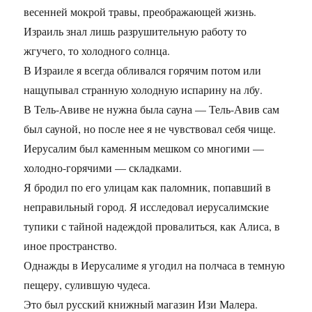
весенней мокрой травы, преображающей жизнь.
Израиль знал лишь разрушительную работу то
жгучего, то холодного солнца.
В Израиле я всегда обливался горячим потом или
нащупывал странную холодную испарину на лбу.
В Тель-Авиве не нужна была сауна — Тель-Авив сам
был сауной, но после нее я не чувствовал себя чище.
Иерусалим был каменным мешком со многими —
холодно-горячими — складками.
Я бродил по его улицам как паломник, попавший в
неправильный город. Я исследовал иерусалимские
тупики с тайной надеждой провалиться, как Алиса, в
иное пространство.
Однажды в Иерусалиме я угодил на полчаса в темную
пещеру, сулившую чудеса.
Это был русский книжный магазин Изи Малера.