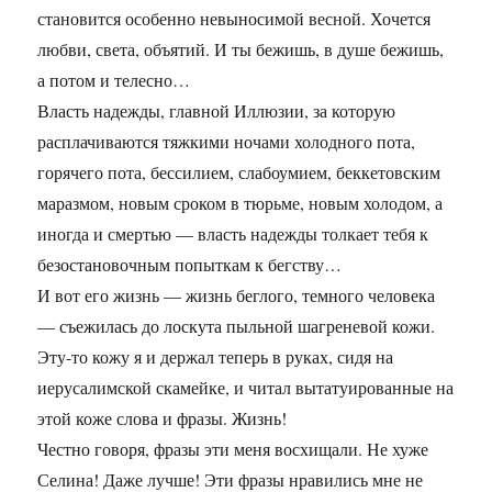
становится особенно невыносимой весной. Хочется
любви, света, объятий. И ты бежишь, в душе бежишь,
а потом и телесно…
Власть надежды, главной Иллюзии, за которую
расплачиваются тяжкими ночами холодного пота,
горячего пота, бессилием, слабоумием, беккетовским
маразмом, новым сроком в тюрьме, новым холодом, а
иногда и смертью — власть надежды толкает тебя к
безостановочным попыткам к бегству…
И вот его жизнь — жизнь беглого, темного человека
— съежилась до лоскута пыльной шагреневой кожи.
Эту-то кожу я и держал теперь в руках, сидя на
иерусалимской скамейке, и читал вытатуированные на
этой коже слова и фразы. Жизнь!
Честно говоря, фразы эти меня восхищали. Не хуже
Селина! Даже лучше! Эти фразы нравились мне не