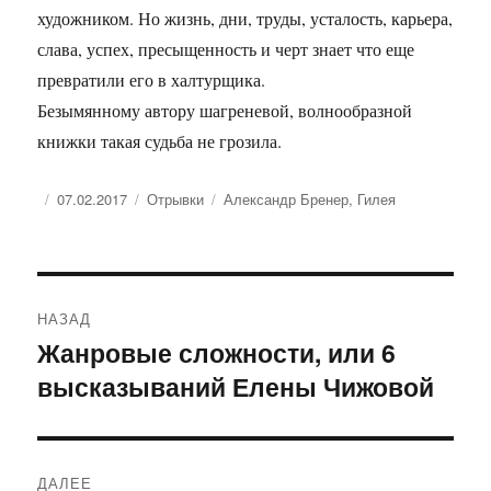
художником. Но жизнь, дни, труды, усталость, карьера,
слава, успех, пресыщенность и черт знает что еще
превратили его в халтурщика.
Безымянному автору шагреневой, волнообразной
книжки такая судьба не грозила.
Опубликовано
Рубрики
Метки
07.02.2017
Отрывки
Александр Бренер
,
Гилея
Навигация
НАЗАД
по
Жанровые сложности, или 6
Предыдущая
высказываний Елены Чижовой
запись:
записям
ДАЛЕЕ