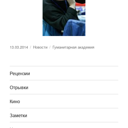
Опубликовано
Рубрики
Метки
13.03.2014
Новости
Гуманитарная академия
Рецензии
Отрывки
Кино
Заметки