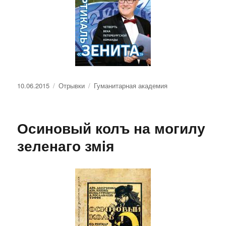
Опубликовано
Рубрики
Метки
10.06.2015
Отрывки
Гуманитарная академия
Осиновый колъ на могилу
зеленаго змiя