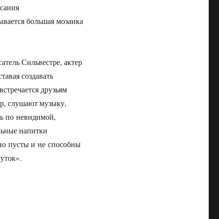
исания
ывается большая мозаика
сатель Сильвестре, актер
тавая создавать
встречается друзьям
бар, слушают музыку,
сь по невидимой,
льные напитки
 но пусты и не способны
уток».