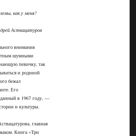
лемы, как у меня?
дрей Аствацатуров
ального внимания
вестным шумными
чинающую певичку, так
зываться и родиной
рого бежал
нте. Его
озданный в 1967 году, —
стории и культуры.
ствацатурова, главная
языком. Книга «Три