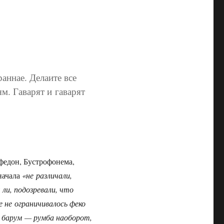
аннае. Делаите все
ям. Гаварят и гаварят
офедон, Бустрофонема,
начала
«не различали,
 ли, подозревали, что
е не ограничивалось феко
 барум — румба наоборот,