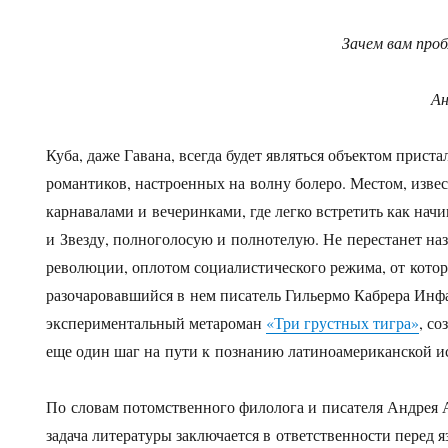
Зачем вам проб
Ан
Куба, даже Гавана, всегда будет являться объектом прист
романтиков, настроенных на волну болеро. Местом, из
карнавалами и вечеринками, где легко встретить как на
и Звезду, полноголосую и полнотелую. Не перестанет на
революции, оплотом социалистического режима, от кото
разочаровавшийся в нем писатель Гильермо Кабрера Инфа
экспериментальный метароман
«Три грустных тигра»
, с
еще один шаг на пути к познанию латиноамериканской и
По словам потомственного филолога и писателя Андрея А
задача литературы заключается в ответственности перед 