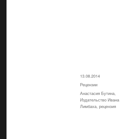
Опубликовано
13.08.2014
Рубрики
Рецензии
Метки
Анастасия Бутина
,
Издательство Ивана
Лимбаха
,
рецензия