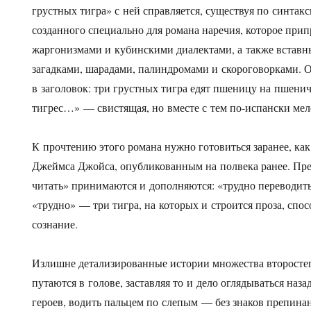
грустных тигра» с ней справляется, существуя по синтак
созданного специально для романа наречия, которое при
жаргонизмами и кубинскими диалектами, а также встав
загадками, шарадами, палиндромами и скороговорками. 
в заголовок: три грустных тигра едят пшеницу на пшени
тигрес…» — свистящая, но вместе с тем по-испански мел
К прочтению этого романа нужно готовиться заранее, как
Джеймса Джойса, опубликованным на полвека ранее. Пре
читать» принимаются и дополняются: «трудно переводить
«трудно» — три тигра, на которых и строится проза, спо
сознание.
Излишне детализированные истории множества второст
путаются в голове, заставляя то и дело оглядываться наза
героев, водить пальцем по слепым — без знаков препина