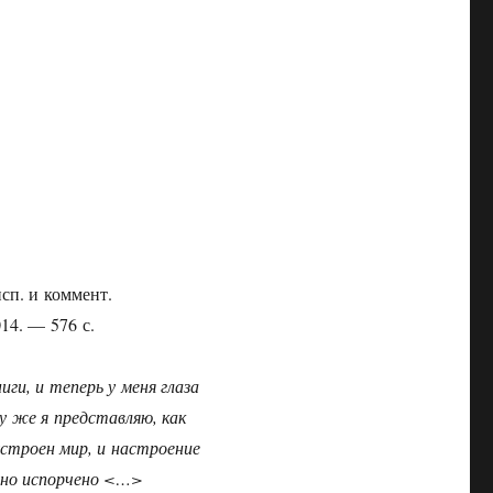
исп. и коммент.
14. — 576 с.
иги, и теперь у меня глаза
у же я представляю, как
устроен мир, и настроение
нно испорчено <…>