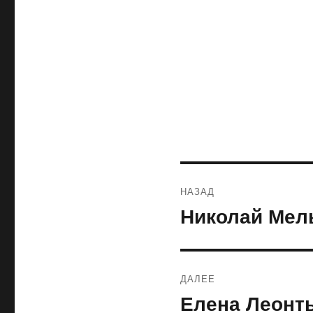
Навигация
НАЗАД
по
Николай Мель
Предыдущая
запись:
записям
ДАЛЕЕ
Елена Леонть
Следующая