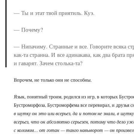
— Ты и этат твой приятиль. Куэ.
— Почему?
— Нипачиму. Странные и все. Говорите всяка стр
как-та странна. И все адинакава, как два брата пр
и гаварят. Зачем столька-та?
Впрочем, не только они не способны.
Язык, понятный троим, родился из игр, в которых Бустр
Бустроморфоза, Бустроморфема все перевирал, и друзья с
в шутку он это или всерьез, да и потом не знали, в шутку
всерьез, что он абсолютно серьезен, потому что дело уж
с коломом… от готан — танго навыворот — он произвел