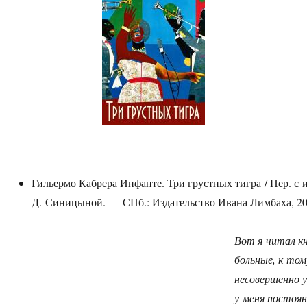
Гильермо Кабрера Инфанте. Три грустных тигра / Пер. с 
Д. Синицыной. — СПб.: Издательство Ивана Лимбаха, 20
Вот я читал кн
больные, к том
несовершенно 
у меня постоя