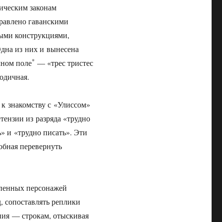
сическим законам
правлено гаванскими
ными конструкциями,
Одна из них и вынесена
*
чном поле
— «трес тристес
одичная.
 к знакомству с «Улиссом»
тензии из разряда «трудно
» и «трудно писать». Эти
собная перевернуть
епенных персонажей
д, сопоставлять реплики
ния — строкам, отыскивая