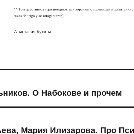
** Три грустных тигра поедают три корзины с пшеницей и давятся (исп. Tr
tazas de trigo y se atragantaron).
Анастасия Бутина
ников. О Набокове и прочем
ева, Мария Илизарова. Про Пс