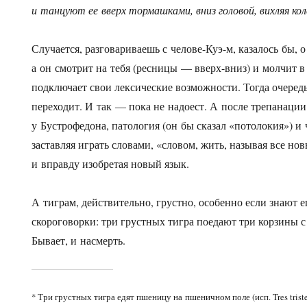
и танцуют ее вверх тормашками, вниз головой, вихляя ко
Случается, разговариваешь с челове-Куэ-м, казалось бы, 
а он смотрит на тебя (ресницы — вверх-вниз) и молчит в 
подключает свои лексические возможности. Тогда очередь
переходит. И так — пока не надоест. А после трепанации 
у Бустрофедона, патология (он бы сказал «потолокия») и ч
заставляя играть словами, «словом, жить, называя все но
и вправду изобретая новый язык.
А тиграм, действительно, грустно, особенно если знают 
скороговорки: три грустных тигра поедают три корзины 
Бывает, и насмерть.
* Три грустных тигра едят пшеницу на пшеничном поле (исп. Tres tristes t