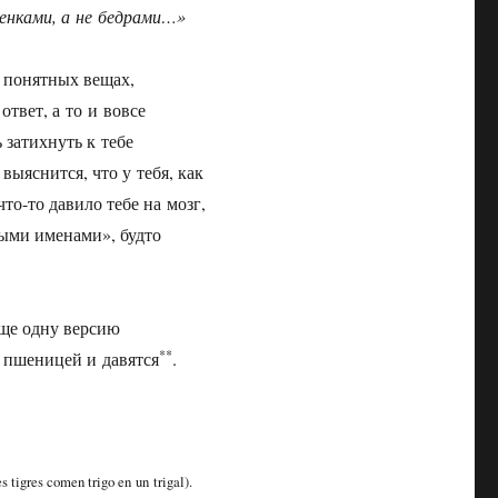
ленками, а не бедрами…»
о понятных вещах,
ответ, а то и вовсе
 затихнуть к тебе
выяснится, что у тебя, как
то-то давило тебе на мозг,
выми именами», будто
еще одну версию
**
с пшеницей и давятся
.
igres comen trigo en un trigal).