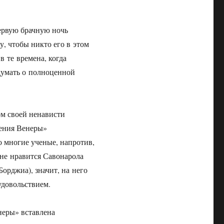
первую брачную ночь
у, чтобы никто его в этом
в те времена, когда
 думать о полноценной
ом своей ненависти
дения Венеры»
о многие ученые, напротив,
 не нравится Савонарола
Борджиа), значит, на него
удовольствием.
неры» вставлена