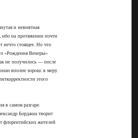
янутая и невнятная
, ибо на протяжении почти
ет нечто стоящее. Но что
сел «Рождения Венеры»
так не получилось — после
юнан вполне хорош: в меру
олиткорректности этого
я в самом разгаре.
лександр Борджиа творит
ет флорентийских жителей