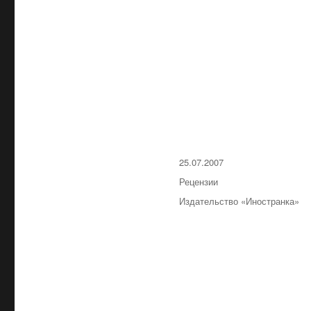
Опубликовано
25.07.2007
Рубрики
Рецензии
Метки
Издательство «Иностранка»