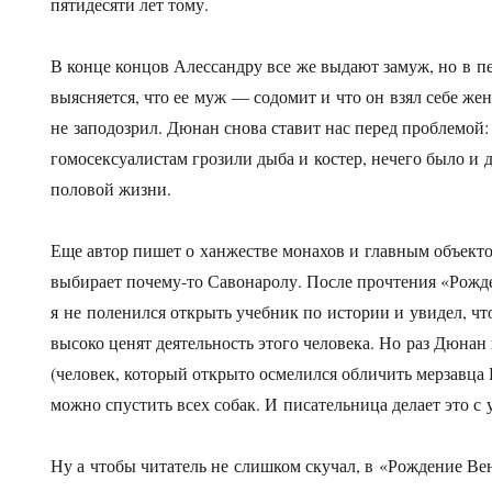
пятидесяти лет тому.
В конце концов Алессандру все же выдают замуж, но в 
выясняется, что ее муж — содомит и что он взял себе жен
не заподозрил. Дюнан снова ставит нас перед проблемой: 
гомосексуалистам грозили дыба и костер, нечего было и
половой жизни.
Еще автор пишет о ханжестве монахов и главным объект
выбирает почему-то Савонаролу. После прочтения «Рож
я не поленился открыть учебник по истории и увидел, чт
высоко ценят деятельность этого человека. Но раз Дюнан
(человек, который открыто осмелился обличить мерзавца 
можно спустить всех собак. И писательница делает это с 
Ну а чтобы читатель не слишком скучал, в «Рождение Ве