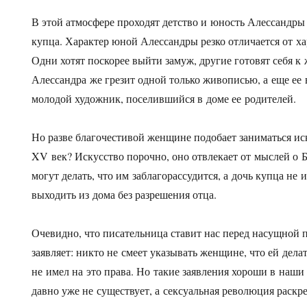
В этой атмосфере проходят детство и юность Алессандры
купца. Характер юной Алессандры резко отличается от ха
Одни хотят поскорее выйти замуж, другие готовят себя к
Алессандра же грезит одной только живописью, а еще ее
молодой художник, поселившийся в доме ее родителей.
Но разве благочестивой женщине подобает заниматься иск
XV век? Искусство порочно, оно отвлекает от мыслей о 
могут делать, что им заблагорассудится, а дочь купца не
выходить из дома без разрешения отца.
Очевидно, что писательница ставит нас перед насущной п
заявляет: никто не смеет указывать женщине, что ей дела
не имел на это права. Но такие заявления хороши в наши
давно уже не существует, а сексуальная революция раскр