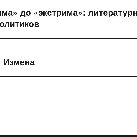
ма» до «экстрима»: литератур
политиков
. Измена