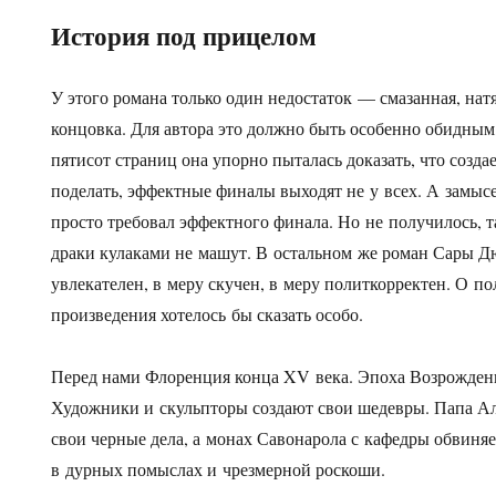
История под прицелом
У этого романа только один недостаток — смазанная, нат
концовка. Для автора это должно быть особенно обидным
пятисот страниц она упорно пыталась доказать, что созда
поделать, эффектные финалы выходят не у всех. А замы
просто требовал эффектного финала. Но не получилось, 
драки кулаками не машут. В остальном же роман Сары Д
увлекателен, в меру скучен, в меру политкорректен. О п
произведения хотелось бы сказать особо.
Перед нами Флоренция конца XV века. Эпоха Возрождени
Художники и скульпторы создают свои шедевры. Папа А
свои черные дела, а монах Савонарола с кафедры обвиня
в дурных помыслах и чрезмерной роскоши.