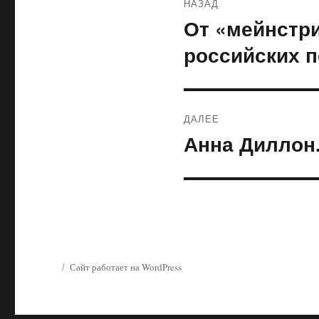
НАЗАД
по
От «мейнстри
Предыдущая
запись:
записям
российских 
ДАЛЕЕ
Анна Диллон
Следующая
запись:
Сайт работает на WordPress