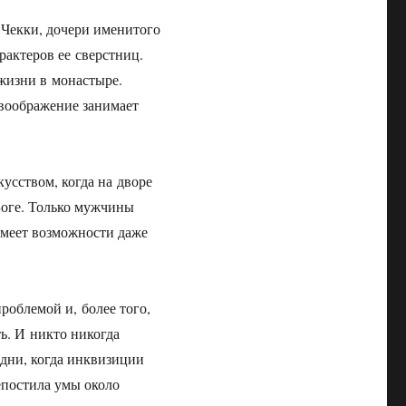
 Чекки, дочери именитого
рактеров ее сверстниц.
 жизни в монастыре.
 воображение занимает
усством, когда на дворе
Боге. Только мужчины
 имеет возможности даже
роблемой и, более того,
ть. И никто никогда
 дни, когда инквизиции
епостила умы около