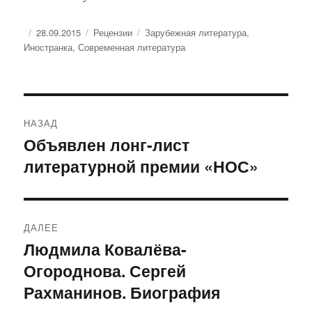
Опубликовано
Рубрики
Метки
28.09.2015
Рецензии
Зарубежная литература
,
Иностранка
,
Современная литература
Навигация
НАЗАД
по
Объявлен лонг-лист
Предыдущая
литературной премии «НОС»
запись:
записям
ДАЛЕЕ
Людмила Ковалёва-
Следующая
Огороднова. Сергей
запись:
Рахманинов. Биография