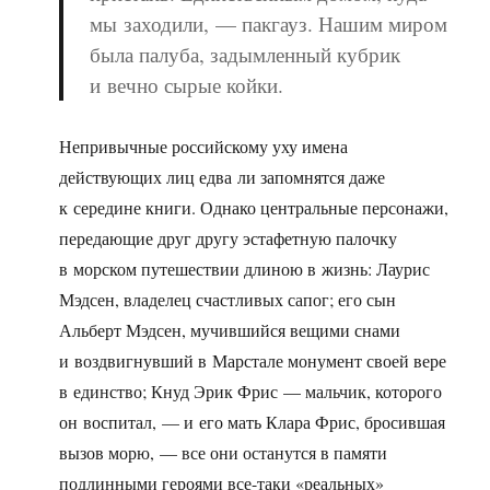
мы заходили, — пакгауз. Нашим миром
была палуба, задымленный кубрик
и вечно сырые койки.
Непривычные российскому уху имена
действующих лиц едва ли запомнятся даже
к середине книги. Однако центральные персонажи,
передающие друг другу эстафетную палочку
в морском путешествии длиною в жизнь: Лаурис
Мэдсен, владелец счастливых сапог; его сын
Альберт Мэдсен, мучившийся вещими снами
и воздвигнувший в Марстале монумент своей вере
в единство; Кнуд Эрик Фрис — мальчик, которого
он воспитал, — и его мать Клара Фрис, бросившая
вызов морю, — все они останутся в памяти
подлинными героями все-таки «реальных»