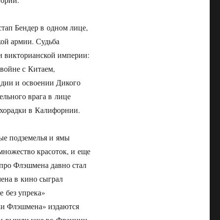
тап Бендер в одном лице,
кой армии. Судьба
ки викторианской империи:
войне с Китаем,
ндии и освоении Дикого
ельного врага в лице
ихорадки в Калифорнии.
ые подземелья и ямы
множество красоток, и еще
 про Флэшмена давно стал
мена в кино сыграл
е без упрека»
ки Флэшмена» издаются
ы и вышли уже во Франции,