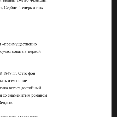
, Сербии. Теперь о них
ы «преимущественно
поучаствовать в первой
8-1849 гг.
Отто фон
стать изменение
итика встает достойный
я со знаменитым романом
Зенды».
Флэшмена. После ряда