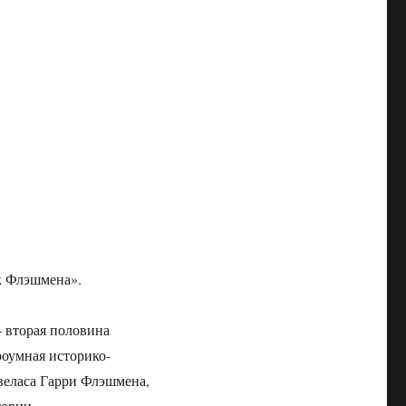
к Флэшмена».
— вторая половина
роумная историко-
веласа Гарри Флэшмена,
тории.