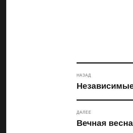
Навигация
НАЗАД
по
Независимые
Предыдущая
запись:
записям
ДАЛЕЕ
Вечная весна
Следующая
запись: