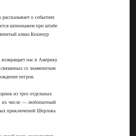
ок рассказывает о событиях
ется шпионажем при штабе
аменитый алмаз Кохинур
ок возвращает нас в Америку
, связанных со знаменитым
ождение негров.
борник из трех отдельных
 В их числе — любопытный
итых приключений Шерлока
о своей воле, оказывается