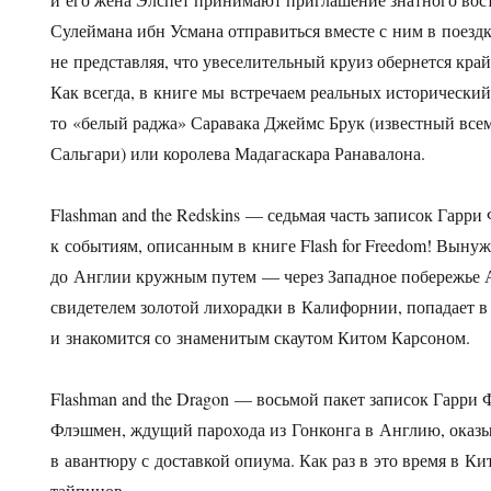
Сулеймана ибн Усмана отправиться вместе с ним в поездк
не представляя, что увеселительный круиз обернется кр
Как всегда, в книге мы встречаем реальных исторический
то «белый раджа» Саравака Джеймс Брук (известный все
Сальгари) или королева Мадагаскара Ранавалона.
Flashman and the Redskins — седьмая часть записок Гарр
к событиям, описанным в книге Flash for Freedom! Выну
до Англии кружным путем — через Западное побережье 
свидетелем золотой лихорадки в Калифорнии, попадает в
и знакомится со знаменитым скаутом Китом Карсоном.
Flashman and the Dragon — восьмой пакет записок Гарри 
Флэшмен, ждущий парохода из Гонконга в Англию, оказ
в авантюру с доставкой опиума. Как раз в это время в Ки
тайпинов.