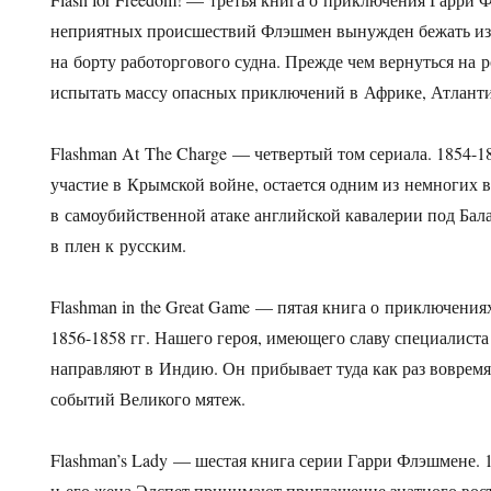
неприятных происшествий Флэшмен вынужден бежать из
на борту работоргового судна. Прежде чем вернуться на 
испытать массу опасных приключений в Африке, Атланти
Flashman At The Charge — четвертый том сериала.
1854-18
участие в Крымской войне, остается одним из немногих
в самоубийственной атаке английской кавалерии под Бал
в плен к русским.
Flashman in the Great Game — пятая книга о приключени
1856-1858 гг.
Нашего героя, имеющего славу специалиста
направляют в Индию. Он прибывает туда как раз вовремя,
событий Великого мятеж.
Flashman’s Lady — шестая книга серии Гарри Флэшмене.
и его жена Элспет принимают приглашение знатного вос