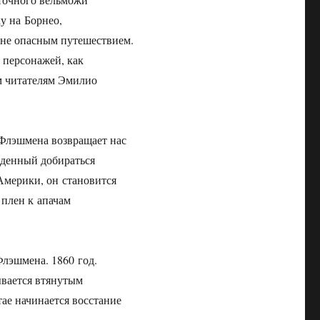
у на Борнео,
айне опасным путешествием.
 персонажей, как
м читателям Эмилио
и Флэшмена возвращает нас
жденный добираться
Америки, он становится
 плен к апачам
Флэшмена. 1860 год.
ывается втянутым
тае начинается восстание