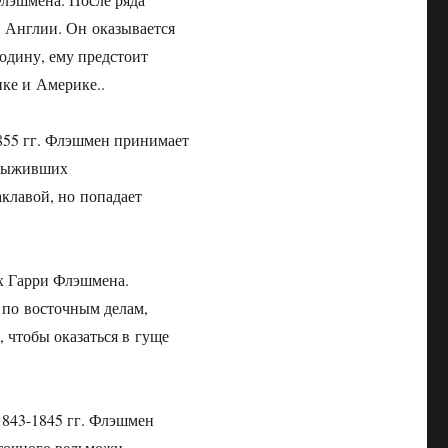
 Англии. Он оказывается
родину, ему предстоит
ке и Америке..
55 гг.
Флэшмен принимает
 выживших
аклавой, но попадает
ях Гарри Флэшмена.
 по восточным делам,
 чтобы оказаться в гуще
1843-1845 гг.
Флэшмен
точного вельможи