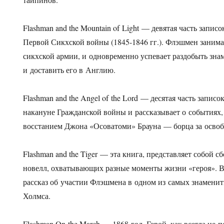
Flashman and the Mountain of Light — девятая часть запис
Первой Сикхской войны
(1845-1846 гг.).
Флэшмен занима
сикхской армии, и одновременно успевает раздобыть зн
и доставить его в Англию.
Flashman and the Angel of the Lord — десятая часть запис
накануне Гражданской войны и рассказывает о событиях
восстанием Джона «Осоватоми» Брауна — борца за освоб
Flashman and the Tiger — эта книга, представляет собой с
новелл, охватывающих разные моменты жизни «героя».
рассказ об участии Флэшмена в одном из самых знамен
Холмса.
Flashman On the March — 1868 год. Герой, как всегда не п