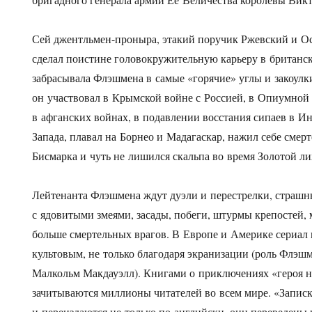
Сей джентльмен-проныра, этакий поручик Ржевский и Ос
сделал поистине головокружительную карьеру в британс
забрасывала Флэшмена в самые «горячие» углы и закоул
он участвовал в Крымской войне с Россией, в Опиумной 
в афганских войнах, в подавлении восстания сипаев в И
Запада, плавал на Борнео и Мадагаскар, нажил себе смерт
Бисмарка и чуть не лишился скальпа во время Золотой л
Лейтенанта Флэшмена ждут дуэли и перестрелки, страшн
с ядовитыми змеями, засады, побеги, штурмы крепостей, 
больше смертельных врагов. В Европе и Америке сериал
культовым, не только благодаря экранизации (роль Флэш
Малкольм Макдауэлл). Книгами о приключениях «героя н
зачитываются миллионы читателей во всем мире. «Запис
и переиздаются не только по-английски, они переведен