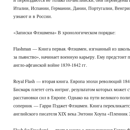
Италии, Испании, Германии, Дании, Португалии, Венгрии
узнают и в России.
«Записки Флэшмена» В хронологическом порядке:
Flashman — Книга первая. Флэшмен, изгнанный из школ
за пьянство», начинает военную карьеру. Ему предстоит 
англо-афганской войне
1839-1842 гг.
Royal Flash — вторая книга. Европа эпохи революций
184
Бисмарк плетет сеть интриг, результатом которых может 
расстановки сил в Европе. Однако на пути великого пол
соперник — Гарри Пэджет Флэшмен. Книга перекликаетс
английского писателя XIX века Энтони Хоупа «Пленник 
Flash for Freedom! — третья книга о приключения Гарри 