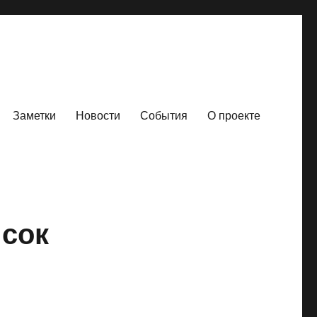
Заметки
Новости
События
О проекте
исок