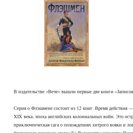
В издательстве «Вече» вышли первые две книги «Записо
Серия о Флэшмене состоит из 12 книг. Время действия 
XIX века, эпоха английских колониальных войн. Это ост
приключенческая сага о похождениях хитрого вояки и ло
бригадного генерала армии Ее Величества королевы Вик