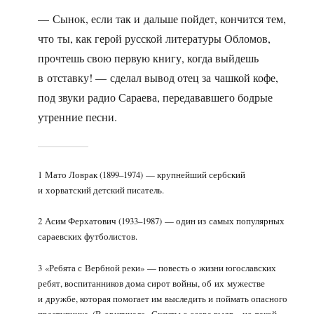
— Сынок, если так и дальше пойдет, кончится тем,
что ты, как герой русской литературы Обломов,
прочтешь свою первую книгу, когда выйдешь
в отставку! — сделал вывод отец за чашкой кофе,
под звуки радио Сараева, передававшего бодрые
утренние песни.
1 Мато Ловрак (1899–1974) — крупнейший сербский
и хорватский детский писатель.
2 Асим Ферхатович (1933–1987) — один из самых популярных
сараевских футболистов.
3 «Ребята с Вербной реки» — повесть о жизни югославских
ребят, воспитанников дома сирот войны, об их мужестве
и дружбе, которая помогает им выследить и поймать опасного
преступника. (В оригинале «Скауты с озера выдр», но такой