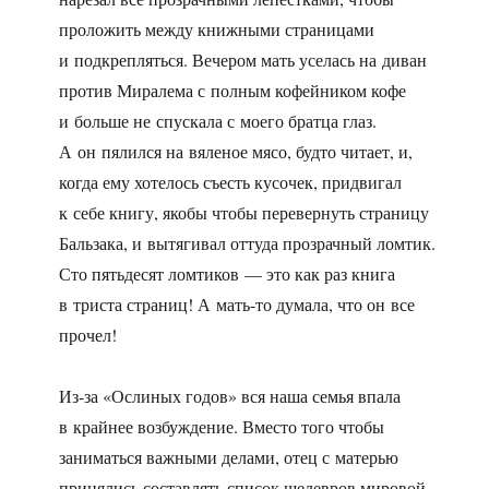
проложить между книжными страницами
и подкрепляться. Вечером мать уселась на диван
против Миралема с полным кофейником кофе
и больше не спускала с моего братца глаз.
А он пялился на вяленое мясо, будто читает, и,
когда ему хотелось съесть кусочек, придвигал
к себе книгу, якобы чтобы перевернуть страницу
Бальзака, и вытягивал оттуда прозрачный ломтик.
Сто пятьдесят ломтиков — это как раз книга
в триста страниц! А мать-то думала, что он все
прочел!
Из-за «Ослиных годов» вся наша семья впала
в крайнее возбуждение. Вместо того чтобы
заниматься важными делами, отец с матерью
принялись составлять список шедевров мировой