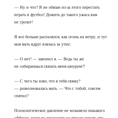
— Ну и что? Я не обязан из-за этого перестать
играть в футбол! Дожить до такого ужаса вам
не грозит!
Я все больше распалялся, как огонь на ветру, и тут
моя мать вдруг взялась за утюг.
— О нет! — завопил я. — Ведь ты же
не собираешься связать меня шнуром?!
— С чего ты взял, что я тебя свяжу?
— разволновалась мать. — Что с тобой, совсем
спятил?
Психологическое давление не возымело никакого
эффекта, меня по-прежнему не тянуло читать что-