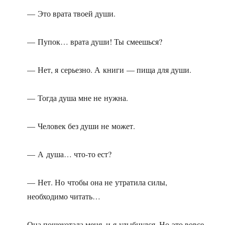
— Это врата твоей души.
— Пупок… врата души! Ты смеешься?
— Нет, я серьезно. А книги — пища для души.
— Тогда душа мне не нужна.
— Человек без души не может.
— А душа… что-то ест?
— Нет. Но чтобы она не утратила силы,
необходимо читать…
Она пощекотала меня, и я улыбнулся. Но это вовсе