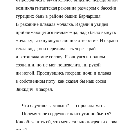
возникла гигантская раковина размером с бассейн
турецких бань в районе башни Барчаршия.
В раковине плавала мочалка. Издали я увидел
приближающегося незнакомца; надо было вынуть
мочалку, заткнувшую сливное отверстие. Из крана
текла вода; она переливалась через край
и затопляла мне голову. Я очнулся в полном
сознании, но не мог пошевелить ни рукой
ни ногой. Проснувшись посреди ночи и плавая
в собственном поту, как сказал бы наш сосед
Звиждич, я заорал.
— Что случилось, малыш? — спросила мать.
— Почему твое сердечко так испуганно бьется?
Как объяснить ей, что меня сильно потрясли слова
отца?