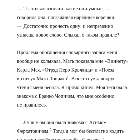
— Ты только взгляни, какие они умные, —
говорила она, поглаживая нарядные корешки.
— Достаточно прочесть одну, и непременно
узнаешь новое слово. Слыхал о таком правиле?
Проблема обогащения словарного запаса меня
вообще не колыхала. Мать показала мне «Виннету»
Карла Мая, «Отряд Перо Крвжица» и «Поезд
1
в снегу» Мато Ловрака
. Вся эта суета вокруг
чтения меня бесила. Я прямо кипел. Моя тетя была
знакома с Бранко Чопичем, что мне особенно
не нравилось.
— Лучше бы она была знакома с Асимом
2
Ферхатовичем!
Тогда я мог бы бесплатно ходить
на матчи футбольного клуба «Сараево»!