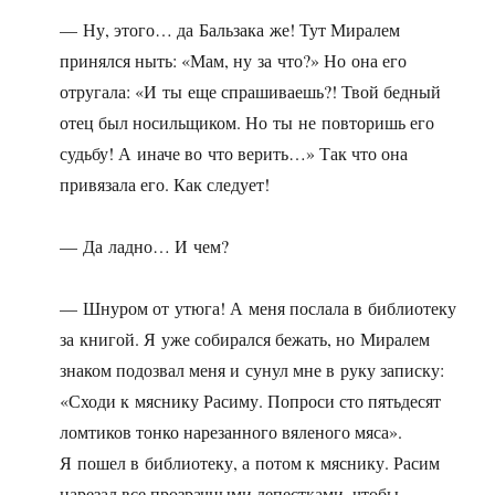
— Ну, этого… да Бальзака же! Тут Миралем
принялся ныть: «Мам, ну за что?» Но она его
отругала: «И ты еще спрашиваешь?! Твой бедный
отец был носильщиком. Но ты не повторишь его
судьбу! А иначе во что верить…» Так что она
привязала его. Как следует!
— Да ладно… И чем?
— Шнуром от утюга! А меня послала в библиотеку
за книгой. Я уже собирался бежать, но Миралем
знаком подозвал меня и сунул мне в руку записку:
«Сходи к мяснику Расиму. Попроси сто пятьдесят
ломтиков тонко нарезанного вяленого мяса».
Я пошел в библиотеку, а потом к мяснику. Расим
нарезал все прозрачными лепестками, чтобы