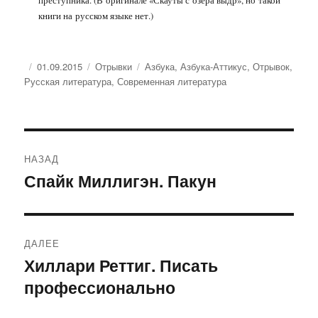
книги на русском языке нет.)
Опубликовано
Рубрики
Метки
01.09.2015
Отрывки
Азбука
,
Азбука-Аттикус
,
Отрывок
,
Русская литература
,
Современная литература
Навигация
НАЗАД
по
Спайк Миллигэн. Пакун
Предыдущая
запись:
записям
ДАЛЕЕ
Хиллари Реттиг. Писать
Следующая
профессионально
запись: