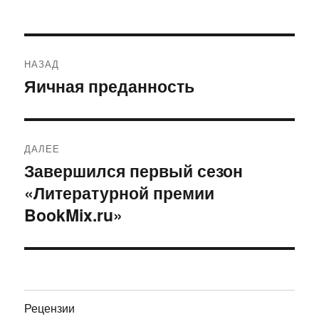
Навигация
НАЗАД
по
Яичная преданность
Предыдущая
запись:
записям
ДАЛЕЕ
Завершился первый сезон
Следующая
«Литературной премии
запись:
BookMix.ru»
Рецензии