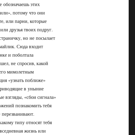
е обозначаешь этих
нили», потому что они
те, или парни, которые
 или друзья твоих подруг.
 страничку, но не посылает
майлик. Сюда входит
нке и поболтала
ушел, не спросив, какой
 его мимолетным
адия «узнать поближе»
 приводящие в уныние
ые взгляды, «сбои сигнала»
ожений познакомить тебя
е перезванивают.
какому типу относят тебя
овседневная жизнь или