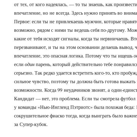
от тех, от кого надеялась, — то ты знаешь, как произвест
впечатление, но не всегда. Здесь нужно принять во вним
Первое: если ты не привлекаешь мужчин, которые нравятс
возможно, рядом с ними ты ведешь себя по-другому. Мож
какие от тебя исходят сигналы, когда ты нервничаешь. Вт
перезванивают, и ты на этом основании делаешь вывод, 
впечатление, это опасная логика. Потому что ты ищешь
о
если
один
парень, который действительно тебе понравился
серьезно. Так редко удается встретить кого-то, кто пробуж
сильное чувство, поэтому ты должна быть готова выжать
возможности. Когда 99 неудачников звонят, а один-един
Кандидат — нет, это проблема. Если ты смотрела футбол 
у команды «Нью-Ингленд Пэтриотс» была похожая беда: 1
сокрушительное фиаско тогда, когда выиграть было важне
за Супер-кубок.