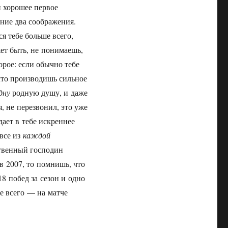
и хорошее первое
ание два соображения.
я тебе больше всего,
ет быть, не понимаешь,
орое: если обычно тебе
что производишь сильное
дну
родную душу, и даже
, не перезвонил, это уже
дает в тебе искреннее
 все из
каждой
ственный господин
в 2007, то помнишь, что
8 побед за сезон и одно
е всего — на матче