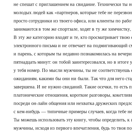
не спешат с приглашением на свидание. Технически ты н
молодых людей как «партнеров, которые тебе не перезво
просто сотрудники из твоего офиса, или клиенты по рабо
занимаются в том же спортзале, ходят в ту же химчистку,
В эту же категорию входят и те, кто просматривает твою
электронного письма и не отвечает на подмигивающий с
и парень, с которым ты недавно познакомилась на вечери
пятнадцать минут: он тобой заинтересовался, но в итоге 
у тебя номер. По мысли мужчины, ты не соответствуешь
ожиданиям, какими бы они ни были. Так что для него ст
завершена. И не нужно свиданий. Такие осечки, то есть
платонические отношения, короткие разговоры, кокетлив
посреди он-лайн общения или нехватка дружеских предл
с кем-нибудь — типичные примеры случаев, когда тебе н
Ты можешь использовать эту книгу, чтобы определить, к 
мужчины, исходя из первого впечатления, будь то твоя п