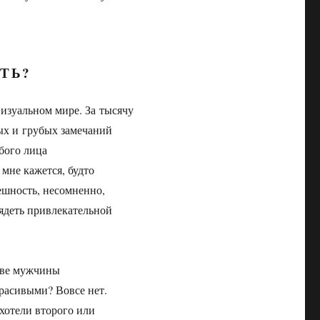
ТЬ?
визуальном мире. За тысячу
ых и грубых замечаний
бого лица
 мне кажется, будто
ешность, несомненно,
лядеть привлекательной
зве мужчины
расивыми? Вовсе нет.
хотели второго или