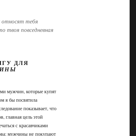
у относят тебя
то твоя повседневная
ИГУ ДЛЯ
ИНЫ
еми мужчин, которые купят
ом я бы посвятила
ледование показывает, что
, главная цель этой
ечаться с красавчиками
акова: мужчины не покупают