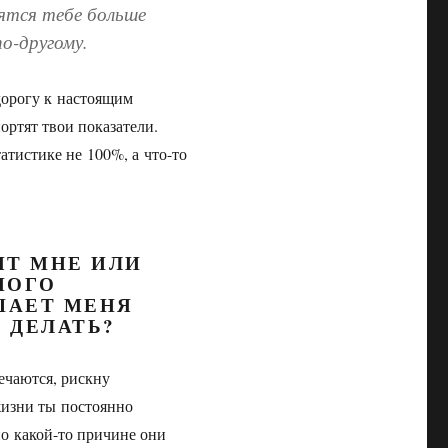
ятся тебе больше
по-другому.
дорогу к настоящим
ртят твои показатели.
атистике не 100%, а что-то
ЯТ МНЕ ИЛИ
НОГО
ШАЕТ МЕНЯ
 ДЕЛАТЬ?
ечаются, рискну
жизни ты постоянно
о какой-то причине они