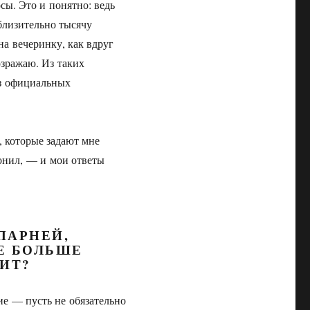
сы. Это и понятно: ведь
близительно тысячу
на вечеринку, как вдруг
озражаю. Из таких
из официальных
 которые задают мне
онил, — и мои ответы
ПАРНЕЙ,
НЕ БОЛЬШЕ
ЧИТ?
ие — пусть не обязательно