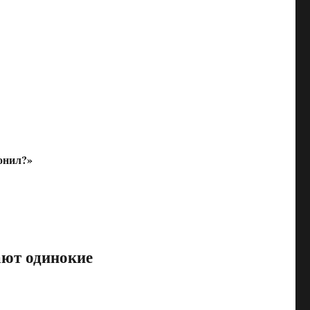
вонил?»
ают одинокие