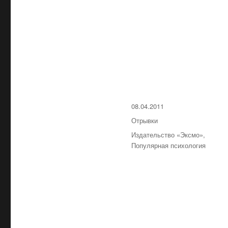
Опубликовано
08.04.2011
Рубрики
Отрывки
Метки
Издательство «Эксмо»
,
Популярная психология