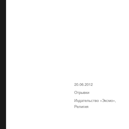
Опубликовано
20.06.2012
Рубрики
Отрывки
Метки
Издательство «Эксмо»
,
Религия