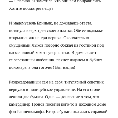
— Спасибо. Я заметила, что они вам понравились.
Хотите посмотреть еще?
И мадемуазель Бриньяк, не дожидаясь ответа,
потянула вверх трен своего платья. Обе ее лодыжки
открылись аж на три вершка. Окончательно
смущенный Лыков позорно сбежал из гостиной под
насмешливый хохот гувернантки. В доме лежит
ее зарезанный любовник, пахнет ладаном и бубнит
пономарь, а она гогочет! Вот нация!
Раздосадованный сам на себя, титулярный советник
вернулся в полицейское управление. На его столе
лежали две бумаги. Одна — донесение о том, что
камердинер Тронов посетил кого-то в доходном доме
фон Ранненкампфа. Вторая бумага оказалась справкой