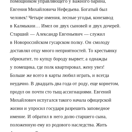
помощником управляющего у важного барина,
Евгения Михайловича Нефедьева. Богатый был
человек! Четыре имения, лесные угодья, конезавод
в Калмыкии… Имел он двух сыновей и двух дочерей.
Старший — Александр Евгеньевич — служил
в Новороссийском гусарском полку. Он смолоду
доставлял отцу много неприятностей. То крестьянку
обрюхатит, то купцу бороду вырвет; а однажды
у помещика, где полк квартировал, жену увез!
Больше же всего в карты любил играть, и всегда
неудачно. В двадцать два года от роду, еще корнетом,
продул он почти сто тыщ ассигнациями. Евгений
Михайлович испугался такого начала офицерской
жизни и упросил государя разрешить заповедное
имение. И обратил в него долю старшего сына,
положенную ему из родового наследства. Жить