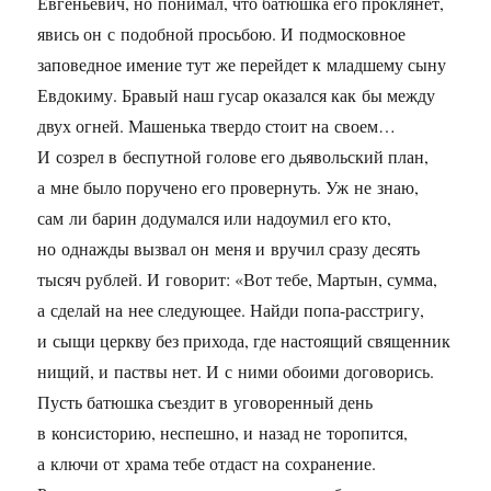
Евгеньевич, но понимал, что батюшка его проклянет,
явись он с подобной просьбою. И подмосковное
заповедное имение тут же перейдет к младшему сыну
Евдокиму. Бравый наш гусар оказался как бы между
двух огней. Машенька твердо стоит на своем…
И созрел в беспутной голове его дьявольский план,
а мне было поручено его провернуть. Уж не знаю,
сам ли барин додумался или надоумил его кто,
но однажды вызвал он меня и вручил сразу десять
тысяч рублей. И говорит: «Вот тебе, Мартын, сумма,
а сделай на нее следующее. Найди попа-расстригу,
и сыщи церкву без прихода, где настоящий священник
нищий, и паствы нет. И с ними обоими договорись.
Пусть батюшка съездит в уговоренный день
в консисторию, неспешно, и назад не торопится,
а ключи от храма тебе отдаст на сохранение.