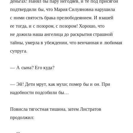
деньгах! Нанял бы пару негодяев, и те под присягой
подтвердили бы, что Мария Силуяновна нарушила
с ними святость брака прелюбодеянием. И взашей
ее тогда, и с позором, с позором! Хорошо, что
не дожила наша ангелица до раскрытия страшной
тайны, умерла в убеждении, что венчанная и любимая
супруга.
— А сына? Его куда?
— Эй! Дети мрут, как мухи; помер бы и он. При
надобности подсобили бы…
Повисла тягостная тишина, затем Листратов
продолжил: