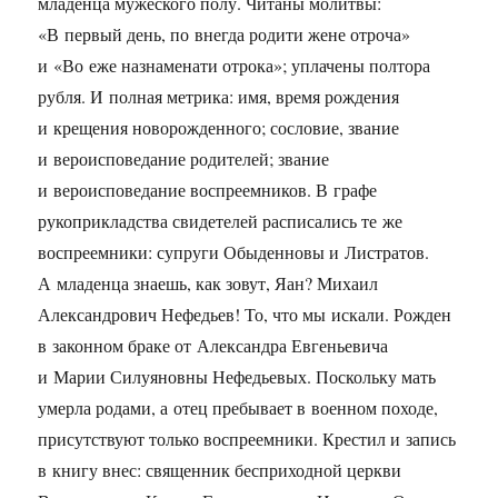
младенца мужеского полу. Читаны молитвы:
«В первый день, по внегда родити жене отроча»
и «Во еже назнаменати отрока»; уплачены полтора
рубля. И полная метрика: имя, время рождения
и крещения новорожденного; сословие, звание
и вероисповедание родителей; звание
и вероисповедание воспреемников. В графе
рукоприкладства свидетелей расписались те же
воспреемники: супруги Обыденновы и Листратов.
А младенца знаешь, как зовут, Яан? Михаил
Александрович Нефедьев! То, что мы искали. Рожден
в законном браке от Александра Евгеньевича
и Марии Силуяновны Нефедьевых. Поскольку мать
умерла родами, а отец пребывает в военном походе,
присутствуют только воспреемники. Крестил и запись
в книгу внес: священник бесприходной церкви