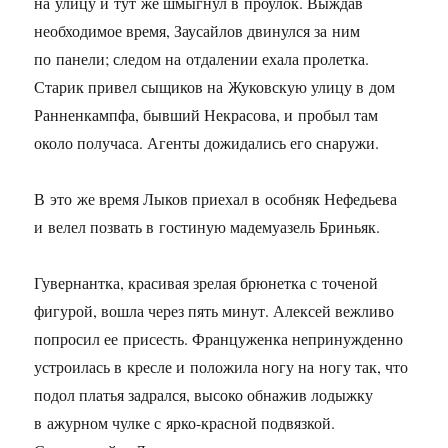
на улицу и тут же шмыгнул в проулок. Выждав
необходимое время, Заусайлов двинулся за ним
по панели; следом на отдалении ехала пролетка.
Старик привел сыщиков на Жуковскую улицу в дом
Ранненкампфа, бывший Некрасова, и пробыл там
около получаса. Агенты дожидались его снаружи.
В это же время Лыков приехал в особняк Нефедьева
и велел позвать в гостиную мадемуазель Бриньяк.
Гувернантка, красивая зрелая брюнетка с точеной
фигурой, вошла через пять минут. Алексей вежливо
попросил ее присесть. Француженка непринужденно
устроилась в кресле и положила ногу на ногу так, что
подол платья задрался, высоко обнажив лодыжку
в ажурном чулке с ярко-красной подвязкой.