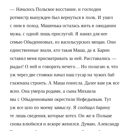
— Началось Польское восстание, и господин
ротмистр вынужден был вернуться в полк. И ушел
с ним в поход. Машенька осталась жить в ожидании
мужа, с одной лишь прислугой. Я нанял для нее
семью Обыденновых, из васильсурских мещан. Они
единственные знали, кто такая Маша, да я. Барин
оставил меня присматривать за ней. Расставались —
рыдал! О ней и говорить нечего… Но полагаю я, что
уж через две стоянки начал наш гусар на чужих баб
глазенапа строить. А Маша понесла. Далее вам уж все
ясно. Она умерла родами, а сына Михаила
мы с Обыденновыми окрестили Нефедьевым. Тут
уж все шло по моему замыслу. Я сообщал барину
те лишь сведения, которые хотел. Он же в Польше
снова влюбился и вскоре женился. Думаю, Александр