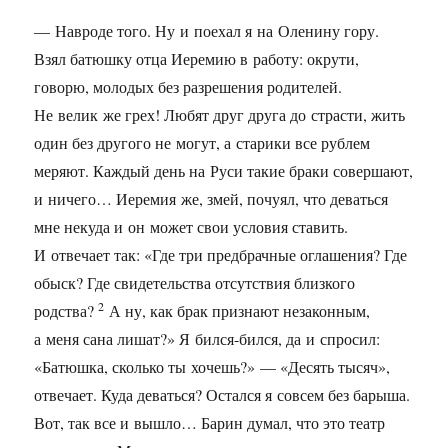
— Навроде того. Ну и поехал я на Оленину гору.
Взял батюшку отца Иеремию в работу: окрути,
говорю, молодых без разрешения родителей.
Не велик же грех! Любят друг друга до страсти, жить
один без другого не могут, а старики все рублем
меряют. Каждый день на Руси такие браки совершают,
и ничего… Иеремия же, змей, почуял, что деваться
мне некуда и он может свои условия ставить.
И отвечает так: «Где три предбрачные оглашения? Где
обыск? Где свидетельства отсутствия близкого
2
родства?
А ну, как брак признают незаконным,
а меня сана лишат?» Я бился-бился, да и спросил:
«Батюшка, сколько ты хочешь?» — «Десять тысяч»,
отвечает. Куда деваться? Остался я совсем без барыша.
Вот, так все и вышло… Барин думал, что это театр