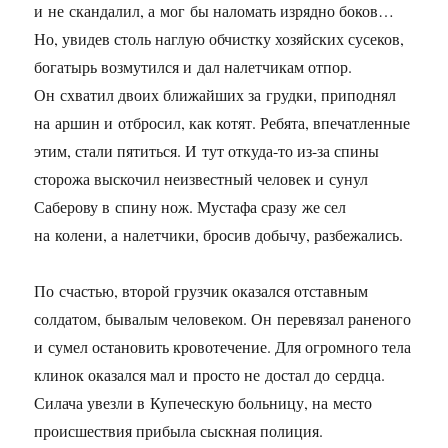
и не скандалил, а мог бы наломать изрядно боков…
Но, увидев столь наглую обчистку хозяйских сусеков,
богатырь возмутился и дал налетчикам отпор.
Он схватил двоих ближайших за грудки, приподнял
на аршин и отбросил, как котят. Ребята, впечатленные
этим, стали пятиться. И тут откуда-то из-за спины
сторожа выскочил неизвестный человек и сунул
Саберову в спину нож. Мустафа сразу же сел
на колени, а налетчики, бросив добычу, разбежались.
По счастью, второй грузчик оказался отставным
солдатом, бывалым человеком. Он перевязал раненого
и сумел остановить кровотечение. Для огромного тела
клинок оказался мал и просто не достал до сердца.
Силача увезли в Купеческую больницу, на место
происшествия прибыла сыскная полиция.