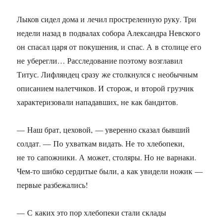
Лыков сидел дома и лечил простреленную руку. Три
недели назад в подвалах собора Александра Невского
он спасал царя от покушения, и спас. А в столице его
не уберегли… Расследование поэтому возглавил
Титус. Лифляндец сразу же столкнулся с необычным
описанием налетчиков. И сторож, и второй грузчик
характеризовали нападавших, не как бандитов.
— Наш брат, цеховой, — уверенно сказал бывший
солдат. — По ухваткам видать. Не то хлебопеки,
не то сапожники. А может, столяры. Но не варнаки.
Чем-то шибко сердитые были, а как увидели ножик —
первые разбежались!
— С каких это пор хлебопеки стали склады