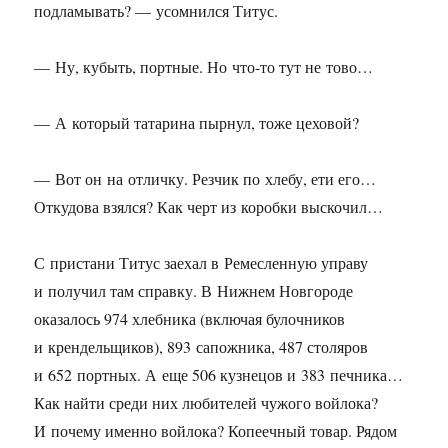
подламывать? — усомнился Титус.
— Ну, кубыть, портные. Но что-то тут не тово…
— А который татарина пырнул, тоже цеховой?
— Вот он на отличку. Резчик по хлебу, ети его…
Откудова взялся? Как черт из коробки выскочил…
С пристани Титус заехал в Ремесленную управу
и получил там справку. В Нижнем Новгороде
оказалось 974 хлебника (включая булочников
и крендельщиков), 893 сапожника, 487 столяров
и 652 портных. А еще 506 кузнецов и 383 печника…
Как найти среди них любителей чужого войлока?
И почему именно войлока? Копеечный товар. Рядом