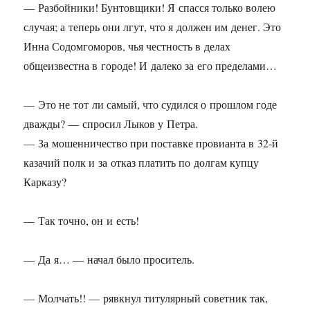
— Разбойники! Бунтовщики! Я спасся только волею
случая; а теперь они лгут, что я должен им денег. Это
Инна Содомгоморов, чья честность в делах
общеизвестна в городе! И далеко за его пределами…
— Это не тот ли самый, что судился о прошлом годе
дважды? — спросил Лыков у Петра.
— За мошенничество при поставке провианта в
32-й
казачий полк и за отказ платить по долгам купцу
Карказу?
— Так точно, он и есть!
— Да я… — начал было проситель.
— Молчать!! — рявкнул титулярный советник так,