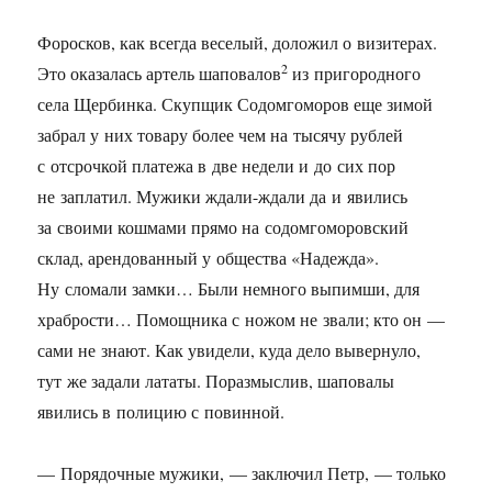
Форосков, как всегда веселый, доложил о визитерах.
2
Это оказалась артель шаповалов
из пригородного
села Щербинка. Скупщик Содомгоморов еще зимой
забрал у них товару более чем на тысячу рублей
с отсрочкой платежа в две недели и до сих пор
не заплатил. Мужики ждали-ждали да и явились
за своими кошмами прямо на содомгоморовский
склад, арендованный у общества «Надежда».
Ну сломали замки… Были немного выпимши, для
храбрости… Помощника с ножом не звали; кто он —
сами не знают. Как увидели, куда дело вывернуло,
тут же задали лататы. Поразмыслив, шаповалы
явились в полицию с повинной.
— Порядочные мужики, — заключил Петр, — только