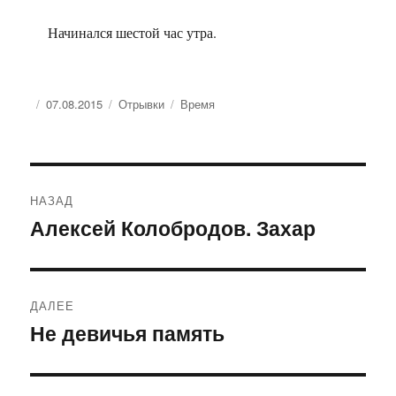
Начинался шестой час утра.
Опубликовано
Рубрики
Метки
07.08.2015
Отрывки
Время
Навигация
НАЗАД
по
Алексей Колобродов. Захар
Предыдущая
запись:
записям
ДАЛЕЕ
Не девичья память
Следующая
запись: