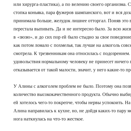
или хирурга-пластика), а по велению своего организма. С
стопка коньяка, пара фужеров шампанского, вот и вся доз
принимала больше, желудок лишнее отторгал. Поняв это в
перестала выпивать. Да и не интересно было. За всю жиз
в «зюзю», и до сих пор ей было стыдно за свое поведени
как потом ломало с похмелья, так лучше на алкоголь со
смотрела. К трезвенникам она относилась с подозрением
удовольствия нормальному человеку не принесет ничего п
отказывается от такой малости, значит, у него какие-то
У Алины с алкоголем проблем не было. Поэтому она позв
количество высококачественного продукта. Обычно выбир
ей хотелось чего-то покрепче, чтобы нервы успокоить. Н
Алина направилась к кухне, но, не дойдя каких-то пару 
нога наткнулась на что-то жесткое.