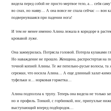
видела перед собой не просто мертвое тело, а… себя саму
во снах, но наяву… А она вовсе не спала сейчас — вон к
подвернувшаяся при падении нога!
И тем не менее именно Алина лежала в коридоре в расте
кровавой луже.
Она зажмурилась. Потрясла головой. Потерла кулаками гл
Но наваждение не прошло. Женщина, распростертая на п
точной копией Алины. Те же пепельно-русые волосы, та ж
сережки, что носила Алина… А еще длинный халат-кимо
туфельки и… норковая горжетка…
Алина подползла к трупу. Теперь она видела не только за
но и профиль. Тонкий, с горбинкой, нос, припухлые нижн
выступающий вперед подбородок…