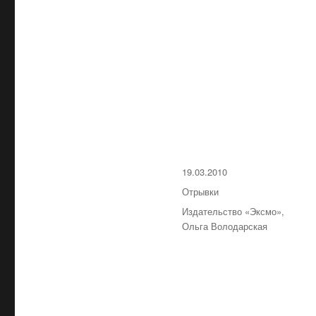
Опубликовано
19.03.2010
Рубрики
Отрывки
Метки
Издательство «Эксмо»
,
Ольга Володарская