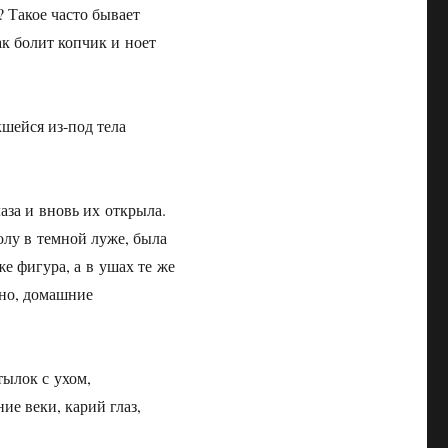
? Такое часто бывает
ак болит копчик и ноет
кшейся из-под тела
аза и вновь их открыла.
олу в темной луже, была
е фигура, а в ушах те же
но, домашние
тылок с ухом,
ие веки, карий глаз,