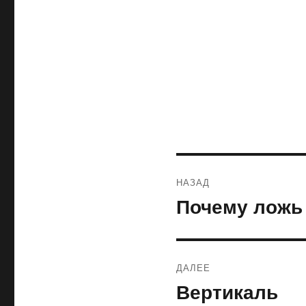
Навигация
НАЗАД
по
Почему ложь 
Предыдущая
запись:
записям
ДАЛЕЕ
Вертикаль
Следующая