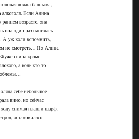
толовая ложка бальзама,
а алкоголя. Если Алина
 раннем возрасте, она
нь она один раз напилась
е. А уж коли вспомнить,
всем не смотреть… Но Алина
. Фужер вина кроме
лохого, а коль кто-то
 проблемы…
оляла себе небольшое
ала вино, но сейчас
а ходу снимая плащ и шарф,
метров, остановилась —