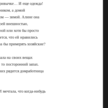
 привычке… И еще одежда!
дником, а домой
ром — зимой. Алине она
воей внешностью,
ной или хотя бы просто
ется, что ей нравились
ла бы примерять хозяйские?
чала на своих вещах
, то посторонний запах.
 них рядится домработница
 мечтала, что когда-нибудь