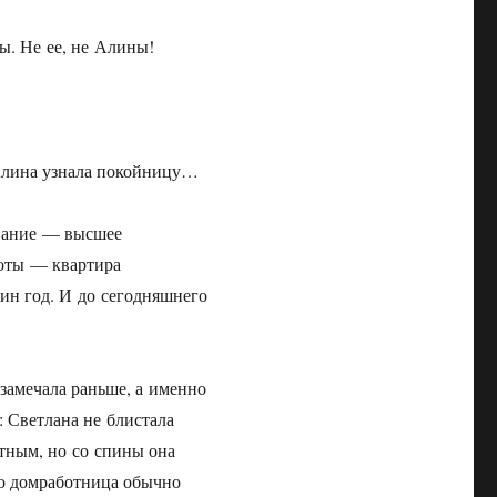
ы. Не ее, не Алины!
о Алина узнала покойницу…
ование — высшее
боты — квартира
ин год. И до сегодняшнего
 замечала раньше, а именно
: Светлана не блистала
ятным, но со спины она
ко домработница обычно