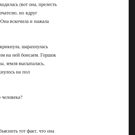
ходилась (вот она, прелесть
ючателю, но вдруг
 Она вскочила и нажала
скрикнула, шарахнулась
шим на ней бонсаем. Горшок
ны, земля высыпалась,
кнулось на пол
ю человека?
бъяснить тот факт, что она