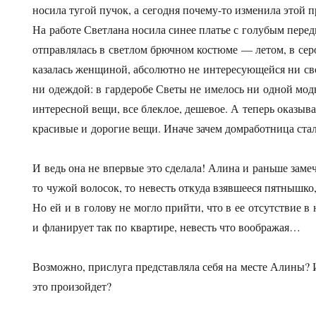
носила тугой пучок, а сегодня почему-то изменила этой
На работе Светлана носила синее платье с голубым пере
отправлялась в светлом брючном костюме — летом, в се
казалась женщиной, абсолютно не интересующейся ни с
ни одеждой: в гардеробе Светы не имелось ни одной мод
интересной вещи, все блеклое, дешевое. А теперь оказыва
красивые и дорогие вещи. Иначе зачем домработница ста
И ведь она не впервые это сделала! Алина и раньше заме
то чужой волосок, то невесть откуда взявшееся пятнышко
Но ей и в голову не могло прийти, что в ее отсутствие в
и фланирует так по квартире, невесть что воображая…
Возможно, прислуга представляла себя на месте Алины? И
это произойдет?