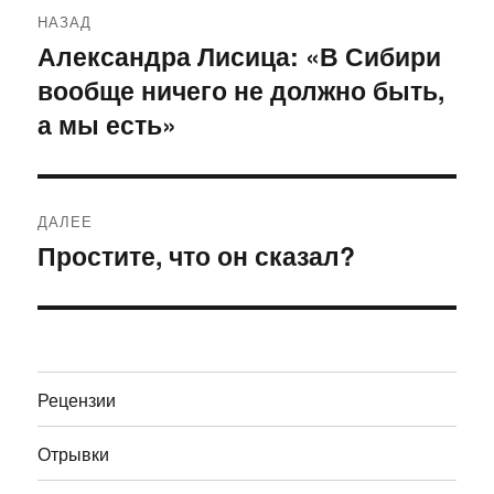
Навигация
НАЗАД
по
Александра Лисица: «В Сибири
Предыдущая
вообще ничего не должно быть,
запись:
записям
а мы есть»
ДАЛЕЕ
Простите, что он сказал?
Следующая
запись:
Рецензии
Отрывки