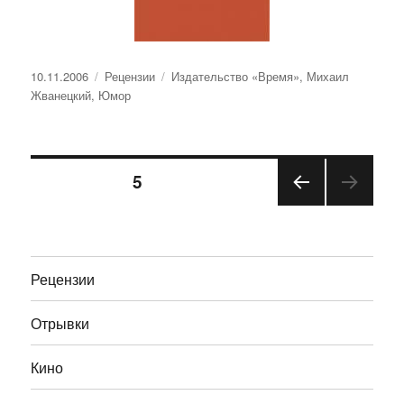
Опубликовано
Рубрики
Метки
10.11.2006
Рецензии
Издательство «Время»
,
Михаил
Жванецкий
,
Юмор
Навигация
СТРАНИЦА
5
ПРЕ
по
ДЫД
УЩА
записям
Я
Рецензии
СТРА
НИЦ
А
Отрывки
Кино