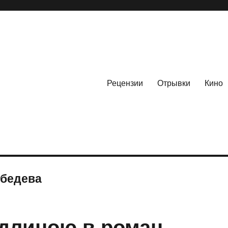
Рецензии
Отрывки
Кино
ебедева
длиною в роман