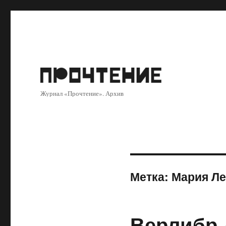
Журнал «Прочтение». Архив
Метка:
Мария Л
Верлибр 