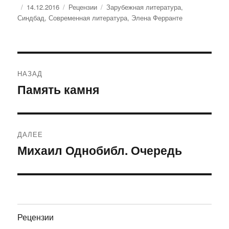
Опубликовано
Рубрики
Метки
14.12.2016
Рецензии
Зарубежная литература
,
Синдбад
,
Современная литература
,
Элена Ферранте
Навигация
НАЗАД
по
Память камня
Предыдущая
запись:
записям
ДАЛЕЕ
Михаил Однобибл. Очередь
Следующая
запись:
Рецензии