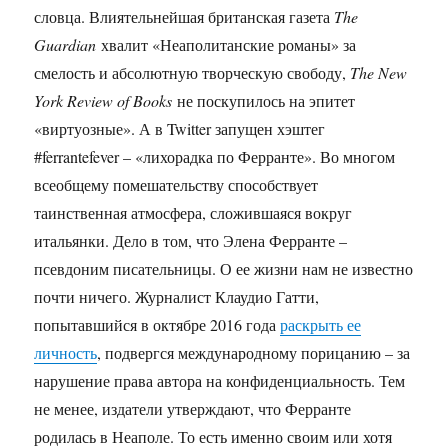
словца. Влиятельнейшая британская газета
The
Guardian
хвалит «Неаполитанские романы» за
смелость и абсолютную творческую свободу,
The New
York Review of Books
не поскупилось на эпитет
«виртуозные». А в Twitter запущен хэштег
#ferrantefever – «лихорадка по Ферранте». Во многом
всеобщему помешательству способствует
таинственная атмосфера, сложившаяся вокруг
итальянки. Дело в том, что Элена Ферранте –
псевдоним писательницы. О ее жизни нам не известно
почти ничего. Журналист Клаудио Гатти,
попытавшийся в октябре 2016 года
раскрыть ее
личность
, подвергся международному порицанию – за
нарушение права автора на конфиденциальность. Тем
не менее, издатели утверждают, что Ферранте
родилась в Неаполе. То есть именно своим или хотя