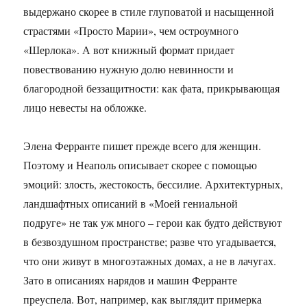
выдержано скорее в стиле глуповатой и насыщенной
страстями «Просто Марии», чем остроумного
«Шерлока». А вот книжный формат придает
повествованию нужную долю невинности и
благородной беззащитности: как фата, прикрывающая
лицо невесты на обложке.
Элена Ферранте пишет прежде всего для женщин.
Поэтому и Неаполь описывает скорее с помощью
эмоций: злость, жестокость, бессилие. Архитектурных,
ландшафтных описаний в «Моей гениальной
подруге» не так уж много – герои как будто действуют
в безвоздушном пространстве; разве что угадывается,
что они живут в многоэтажных домах, а не в лачугах.
Зато в описаниях нарядов и машин Ферранте
преуспела. Вот, например, как выглядит примерка