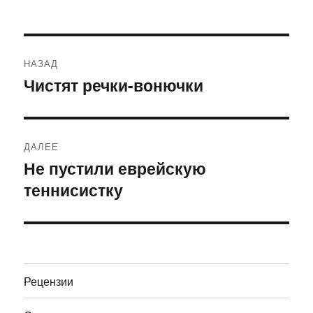
Навигация
НАЗАД
по
Чистят речки-вонючки
Предыдущая
запись:
записям
ДАЛЕЕ
Не пустили еврейскую
Следующая
теннисистку
запись:
Рецензии