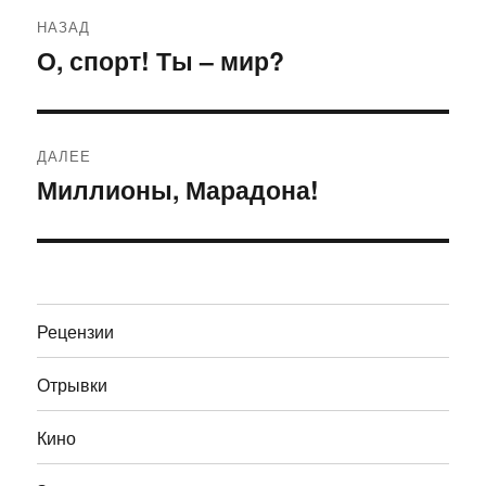
Навигация
НАЗАД
по
О, спорт! Ты – мир?
Предыдущая
запись:
записям
ДАЛЕЕ
Миллионы, Марадона!
Следующая
запись:
Рецензии
Отрывки
Кино