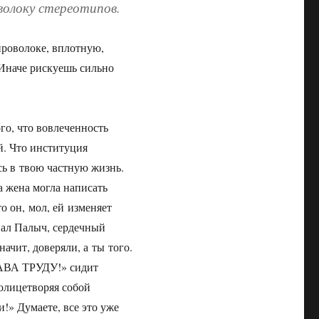
волоку стереотипов.
проволоке, вплотную,
. Иначе рискуешь сильно
го, что вовлеченность
й. Что институция
сь в твою частную жизнь.
а жена могла написать
о он, мол, ей изменяет
Пал Палыч, сердечный
начит, доверяли, а ты того.
СЛАВА ТРУДУ!» сидит
 олицетворяя собой
!» Думаете, все это уже