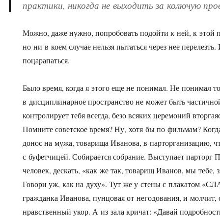
практики, никогда не выходить за колючую про
Можно, даже нужно, попробовать подойти к ней, к этой 
но ни в коем случае нельзя пытаться через нее перелезть
поцарапаться.
Было время, когда я этого еще не понимал. Не понимал то
в дисциплинарное пространство не может быть частично
контролирует тебя всегда, безо всяких церемоний вторгая
Помните советское время? Ну, хотя бы по фильмам? Когд
донос на мужа, товарища Иванова, в парторганизацию, чт
с буфетчицей. Собирается собрание. Выступает парторг 
человек, дескать, «как же так, товарищ Иванов, мы тебе, з
Говори уж, как на духу». Тут же у стены с плакатом «
гражданка Иванова, пунцовая от негодования, и молчит,
нравственный укор. А из зала кричат: «Давай подробности