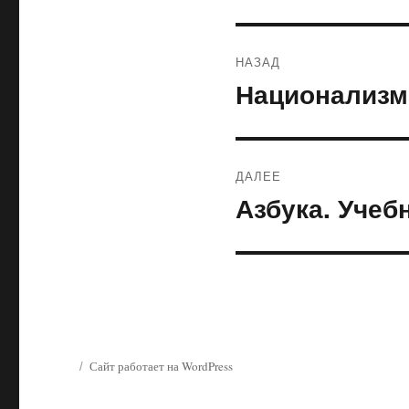
Навигация
НАЗАД
по
Национализм
Предыдущая
запись:
записям
ДАЛЕЕ
Азбука. Учеб
Следующая
запись:
Сайт работает на WordPress