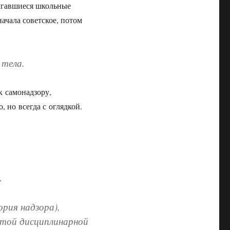
олгавшиеся школьные
начала советское, потом
 тела.
к самонадзору,
 но всегда с оглядкой.
.
ория надзора),
той дисциплинарной