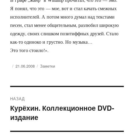
Я понял, что это — мое, вот и стал качать смежных
исполнителей. А потом много думал над текстами
песен, стал менее общительным, разлюбил широкую
одежду, своих слишком позитиффных друзей. Стало
как-то одиноко и грустно. Но музыка…
Это того стоило!».
Опубликовано
Рубрики
21.06.2008
Заметки
Навигация
НАЗАД
по
Курёхин. Коллекционное DVD-
Предыдущая
издание
запись:
записям