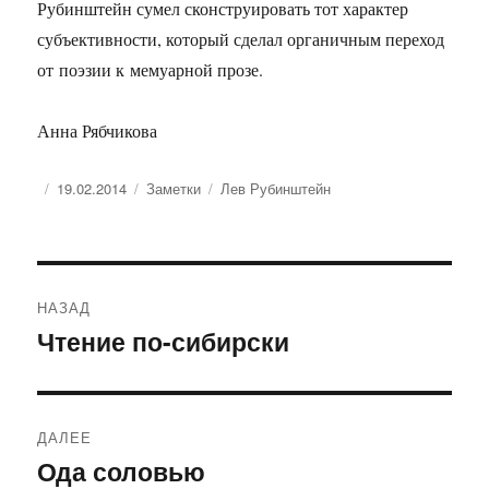
Рубинштейн сумел сконструировать тот характер
субъективности, который сделал органичным переход
от поэзии к мемуарной прозе.
Анна Рябчикова
Опубликовано
Рубрики
Метки
19.02.2014
Заметки
Лев Рубинштейн
Навигация
НАЗАД
по
Чтение по-сибирски
Предыдущая
запись:
записям
ДАЛЕЕ
Ода соловью
Следующая