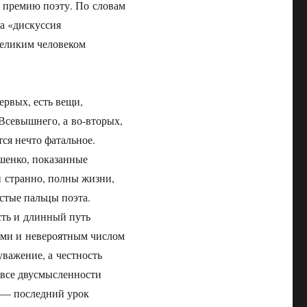
 премию поэту. По словам
а «дискуссия
великим человеком
ервых, есть вещи,
 Всевышнего, а во-вторых,
тся нечто фатальное.
шенко, показанные
и странно, полны жизни,
истые пальцы поэта.
сть и длинный путь
ами и невероятным числом
уважение, а честность
 все двусмысленности
 — последний урок