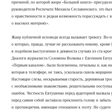
причиной, по которой жюри «Большой книги» присудило
руководителя Роспечати Михаила Сеславинского, это был
о нравственности и редкая возможность порассуждать с 
о высоких материях».
Жанр публичной исповеди всегда вызывает тревогу. Во-п
о которых, правда, лучше не рассказывать никому, кроме
в подобном выступлении в девяноста случаях из ста крое
Диалоги журналиста Соломона Волкова с Евгением Евту
«Первым каналом», были болезненны, печальны и, как н
которая в телеэфире, не таясь, ускользала сквозь морщин
Настоящие слезы, нескрываемая старость, деревянная тро
с необъяснимыми знакомствами, решительными поступк
ошибок. Честность Евтушенко перед аудиторией вызвала 
перед самим собой заставила преклонить голову и забыть
и противоречия, имеющие отношение к поэту. Не судите