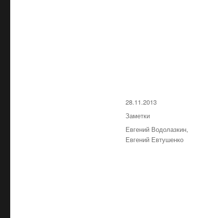
Опубликовано
28.11.2013
Рубрики
Заметки
Метки
Евгений Водолазкин
,
Евгений Евтушенко