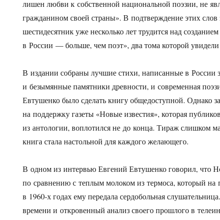
лишен любви к собственной национальной поэзии, не яв
гражданином своей страны». В подтверждение этих слов
шестидесятник уже несколько лет трудится над создание
в России — больше, чем поэт», два тома которой увидели 
В издании собраны лучшие стихи, написанные в России з
и безымянные памятники древности, и современная поэз
Евтушенко было сделать книгу общедоступной. Однако за
на поддержку газеты «Новые известия», которая публико
из антологии, воплотился не до конца. Тираж слишком мал
книга стала настольной для каждого желающего.
В одном из интервью Евгений Евтушенко говорил, что Н
по сравнению с теплым молоком из термоса, который на 
в 1960-х годах ему передала сердобольная слушательница
времени и откровенный анализ своего прошлого в телеи