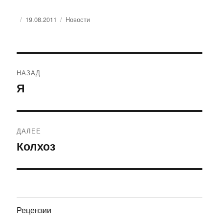
Опубликовано
Рубрики
19.08.2011
Новости
Навигация
НАЗАД
по
Я
Предыдущая
запись:
записям
ДАЛЕЕ
Колхоз
Следующая
запись:
Рецензии