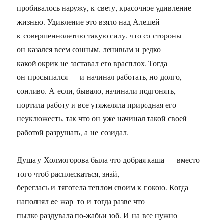
пробивалось наружу, к свету, красочное удивление
жизнью. Удивление это взяло над Алешей
к совершеннолетию такую силу, что со стороны
он казался всем сонным, ленивым и редко
какой окрик не заставал его врасплох. Тогда
он просыпался — и начинал работать, но долго,
сонливо. А если, бывало, начинали подгонять,
портила работу и все утяжеляла природная его
неуклюжесть, так что он уже начинал такой своей
работой разрушать, а не созидал.
Душа у Холмогорова была что добрая каша — вместо
того чтоб расплескаться, знай,
береглась и тяготела теплом своим к покою. Когда
наполнял eе жар, то и тогда разве что
пылко раздувала по-жабьи зоб. И на все нужно