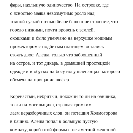
фары, нахлынуло одиночество. На островке, где
с ясностью маяка невозмутимо росло над
темной гулкой степью белое башенное строение, что
горело низкими, почти вровень с землей,
окошками и было увенчано на верхушке мощным
прожектором с подбитым глазищем, остались
стоять двое: Алеша, только что заброшенный
на остров, и тот дикарь, в домашней простецкой
одежде и в обутых на босу ногу шлепанцах, которого
обсмеял на прощание шофер.
Коренастый, небритый, похожий то ли на банщика,
то ли на могильщика, стращая громким
лаем неразборчивых слов, он потащил Холмогорова
в башню. Алеша попал в большую пустую
комнату, коробчатой формы с незаметной железной