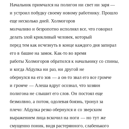
Начальник примчался на полигон ни свет ни заря —
и устроил побудку своему новому работнику. Прошло
еще несколько дней. Холмогоров
молчаливо и безропотно исполнял все, что говорил
делать злой крикливый человек, который
перед тем как исчезнуть в конце каждого дня запирал
его в башне на замок. Как-то во время
работы Холмогоров обратился к начальнику со спины,
и когда Абдулка ни раз, ни другой не
обернулся на его зов — а он-то звал его все громче
и громче — Алеша вдруг осознал, что хозяин
полигона не слышит его слов. Он постоял еще
безмолвно, а потом, одолевая боязнь, тронул за
плечо: Абдулка резко обернулся и со зверским
выражением лица вскочил на ноги — но тут же
смущенно поник, видя растерянного, слабенького