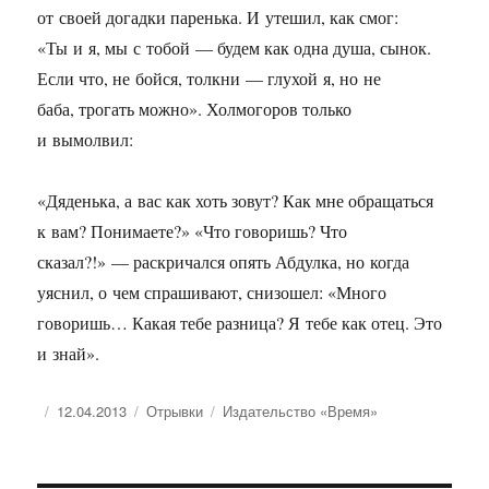
от своей догадки паренька. И утешил, как смог:
«Ты и я, мы с тобой — будем как одна душа, сынок.
Если что, не бойся, толкни — глухой я, но не
баба, трогать можно». Холмогоров только
и вымолвил:
«Дяденька, а вас как хоть зовут? Как мне обращаться
к вам? Понимаете?» «Что говоришь? Что
сказал?!» — раскричался опять Абдулка, но когда
уяснил, о чем спрашивают, снизошел: «Много
говоришь… Какая тебе разница? Я тебе как отец. Это
и знай».
Опубликовано
Рубрики
Метки
12.04.2013
Отрывки
Издательство «Время»