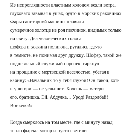
Из непроглядности властным холодом веяли ветра,
глуховато завывая в ушах, будто в морских раковинах.
Фары санитарной машины плавили
сумеречное золотце из роя песчинок, видимых только
на свету. Два человеческих голоса,
шофера и хозяина полигона, ругались где-то
в темноте, не понимая друг дружку. Шофер, такой же
подневольный служивый паренек, гаркнул
на прощание с мертвецкой веселостью, убегая в
кабину: «Начальник-то у тебя глухой! Он такой, хоть
в уши ори — не услышит. Хочешь — матери
его, братишка. Эй, Абдулка… Урод! Раздолбай!
Вонючка!»
Когда смерклось на том месте, где с минуту назад
тепло фырчал мотор и пусто светили