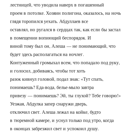
лестницей, что уводила наверх в погашенный
проем в потолке. Хозяин полигона, оказалось, на ночь
глядя торопился уехать. Абдуллаев все
оставлял, но ругался в сердцах так, как если бы застал
в помещении вопиющий беспорядок. И
виной тому был он, Алеша — не понимающий, что
будет здесь располагаться на ночлег.
Контуженный громыхал всем, что попадало под руку,
и голосил, добиваясь, чтобы тот хоть
разок кивнул головой, подал знак: «Тут спать,
понимаешь? Еда-вода, белье-мыло завтра
привезу — понимаешь? Эй, ты глухой? Тебе говорю!»
Уезжая, Абдулка запер снаружи дверь,
отключил свет. Алеша лежал на койке, будто
в тюремной камере, и уснул только под утро, когда
в оконцах забрезжил свет и успокоил душу.