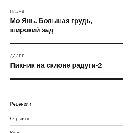
Навигация
НАЗАД
по
Мо Янь. Большая грудь,
Предыдущая
широкий зад
запись:
записям
ДАЛЕЕ
Пикник на склоне радуги-2
Следующая
запись:
Рецензии
Отрывки
Кино