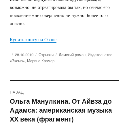
возможно, не отреагировала бы так, но сейчас его
появление мне совершенно не нужно. Более того —
опасно.
Купить книгу на Озоне
Опубликовано
Рубрики
Метки
28.10.2010
Отрывки
Дамский роман
,
Издательство
«Эксмо»
,
Марина Крамер
Навигация
НАЗАД
по
Ольга Манулкина. От Айвза до
Предыдущая
Адамса: американская музыка
запись:
записям
ХХ века (фрагмент)