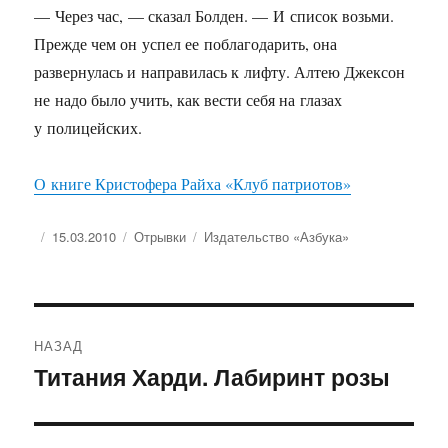
— Через час, — сказал Болден. — И список возьми.
Прежде чем он успел ее поблагодарить, она
развернулась и направилась к лифту. Алтею Джексон
не надо было учить, как вести себя на глазах
у полицейских.
О книге Кристофера Райха «Клуб патриотов»
Опубликовано
Рубрики
Метки
15.03.2010
Отрывки
Издательство «Азбука»
Навигация
НАЗАД
по
Титания Харди. Лабиринт розы
Предыдущая
запись:
записям