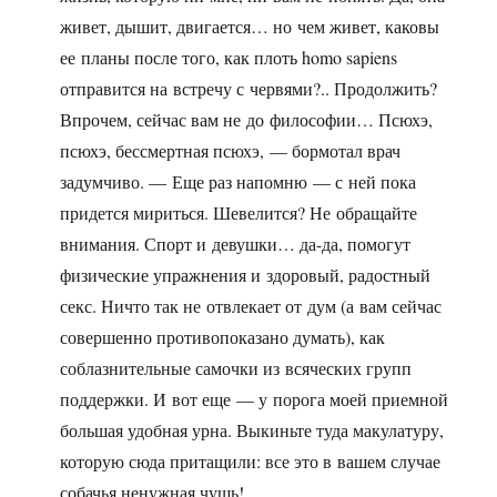
живет, дышит, двигается… но чем живет, каковы
ее планы после того, как плоть homo sapiens
отправится на встречу с червями?.. Продолжить?
Впрочем, сейчас вам не до философии… Псюхэ,
псюхэ, бессмертная псюхэ, — бормотал врач
задумчиво. — Еще раз напомню — с ней пока
придется мириться. Шевелится? Не обращайте
внимания. Спорт и девушки… да-да, помогут
физические упражнения и здоровый, радостный
секс. Ничто так не отвлекает от дум (а вам сейчас
совершенно противопоказано думать), как
соблазнительные самочки из всяческих групп
поддержки. И вот еще — у порога моей приемной
большая удобная урна. Выкиньте туда макулатуру,
которую сюда притащили: все это в вашем случае
собачья ненужная чушь!