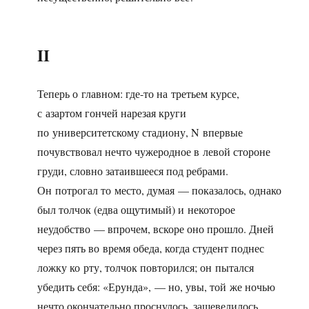
II
Теперь о главном: где-то на третьем курсе,
с азартом гончей нарезая круги
по университетскому стадиону, N впервые
почувствовал нечто чужеродное в левой стороне
груди, словно затаившееся под ребрами.
Он потрогал то место, думая — показалось, однако
был толчок (едва ощутимый) и некоторое
неудобство — впрочем, вскоре оно прошло. Дней
через пять во время обеда, когда студент поднес
ложку ко рту, толчок повторился; он пытался
убедить себя: «Ерунда», — но, увы, той же ночью
нечто окончательно проснулось, зашевелилось