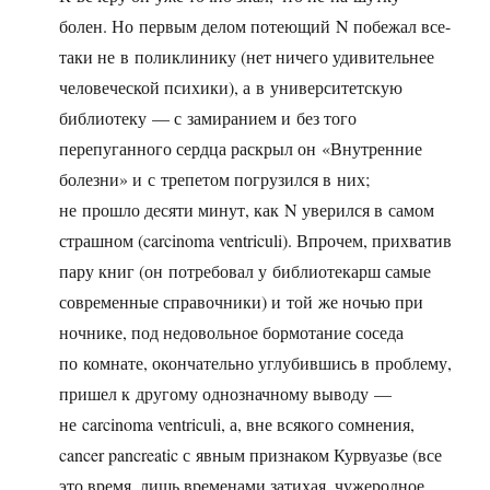
болен. Но первым делом потеющий N побежал все-
таки не в поликлинику (нет ничего удивительнее
человеческой психики), а в университетскую
библиотеку — с замиранием и без того
перепуганного сердца раскрыл он «Внутренние
болезни» и с трепетом погрузился в них;
не прошло десяти минут, как N уверился в самом
страшном (carcinoma ventriculi). Впрочем, прихватив
пару книг (он потребовал у библиотекарш самые
современные справочники) и той же ночью при
ночнике, под недовольное бормотание соседа
по комнате, окончательно углубившись в проблему,
пришел к другому однозначному выводу —
не carcinoma ventriculi, а, вне всякого сомнения,
cancer pancreatic с явным признаком Курвуазье (все
это время, лишь временами затихая, чужеродное