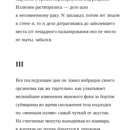
Иллюзии растворились — дело шло
к несомненному раку. N заплакал, потом лег лицом
к стене и, то и дело дотрагиваясь до заболевшего
места (от нещадного пальпирования оно не могло
не ныть), забылся.
III
Все последующие дни он ловил вибрации своего
организма так же тщательно, как ухватывает
мельчайшие изменения звукового фона за бортом
субмарины во время скольжения тела подлодки
по «минным полям» самый чуткий ее акустик.
На считанные минуты выныривая из кошмара,
в котором он теперь барахтался, призывая