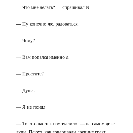
— Что мне делать? — спрашивал N.
— Ну конечно же, радоваться.
— Чему?
— Вам попался именно я.
— Простите?
— Душа.
— Я не понял.
— То, что вас так измочалило, — на самом деле
душа. Псюхэ, как говаривали древние греки.