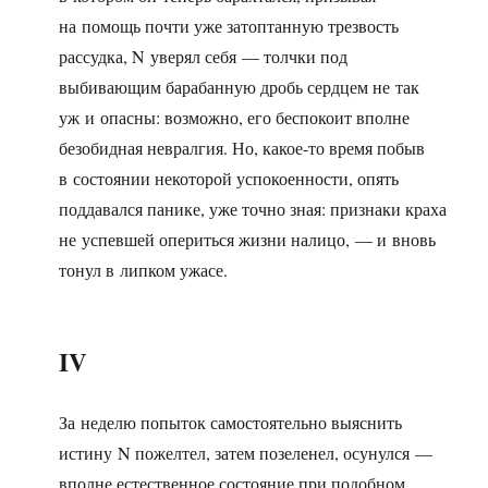
на помощь почти уже затоптанную трезвость
рассудка, N уверял себя — толчки под
выбивающим барабанную дробь сердцем не так
уж и опасны: возможно, его беспокоит вполне
безобидная невралгия. Но, какое-то время побыв
в состоянии некоторой успокоенности, опять
поддавался панике, уже точно зная: признаки краха
не успевшей опериться жизни налицо, — и вновь
тонул в липком ужасе.
IV
За неделю попыток самостоятельно выяснить
истину N пожелтел, затем позеленел, осунулся —
вполне естественное состояние при подобном