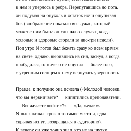
в нем и уперлось в ребра. Перепугавшись до пота,
он подумал на опухоль и остаток ночи ощупывал
бок (воображение показало весь ужас, который
может с ним быть: он слышал о случаях, когда
молодые и здоровые сгорали за две-три недели).
Под утро N готов был бежать сразу ко всем врачам
на свете, однако, выбившись из сил, заснул, а когда
пробудился, то ничего не ощутил — более того,
с утренним солнцем к нему вернулась уверенность.
Правда, к полудню она исчезла («Молодой человек,
что вы нервничаете? — кипятились преподаватели.
— Вы желаете выйти»?« — «Да, желаю».
N выскакивал, трогал то самое место и, едва
скрывая испуг, возвращался в аудиторию).
К вечеру он уже точно знал, что не на шутку