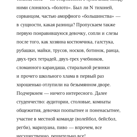
ними слонялось «болото». Был ли N тихоней,
сорванцом, частью аморфного «большинства» —
в сущности, какая разница? Пропускаем также
первую понравившуюся девочку, сопли и слезы
после того, как хозяина костюмчика, галстука,
рубашки, майки, трусов, носков, ботинок, ранца,
двух-трех тетрадей, двух-трех учебников,
сломанного карандаша, стиральной резинки
и прочего школьного хлама в первый раз
хорошенько отлупили на безымянном дворе.
Подчеркнем — ничего интересного. Далее
студенчество: аудитории, столовые, комнаты
общежития, девочки поопытнее и поненасытнее,
участие в местной команде (волейбол, бейсбол,
регби), марихуана, пиво — впрочем, все
несущественно, решительно все!