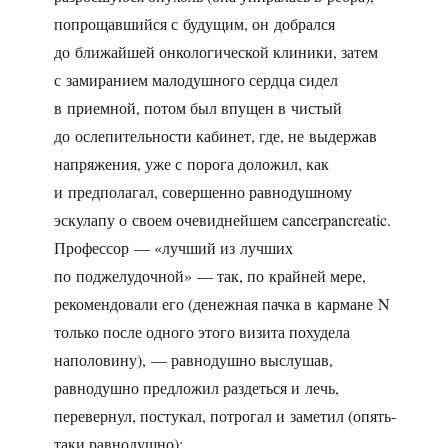
попрощавшийся с будущим, он добрался
до ближайшей онкологической клиники, затем
с замиранием малодушного сердца сидел
в приемной, потом был впущен в чистый
до ослепительности кабинет, где, не выдержав
напряжения, уже с порога доложил, как
и предполагал, совершенно равнодушному
эскулапу о своем очевиднейшем cancerpancreatic.
Профессор — «лучший из лучших
по поджелудочной» — так, по крайней мере,
рекомендовали его (денежная пачка в кармане N
только после одного этого визита похудела
наполовину), — равнодушно выслушав,
равнодушно предложил раздеться и лечь,
перевернул, постукал, потрогал и заметил (опять-
таки равнодушно):