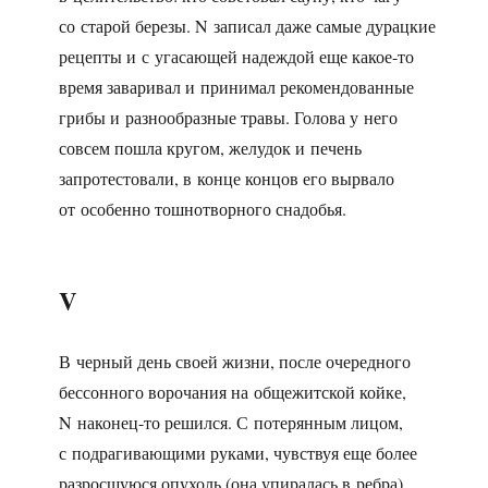
со старой березы. N записал даже самые дурацкие
рецепты и с угасающей надеждой еще какое-то
время заваривал и принимал рекомендованные
грибы и разнообразные травы. Голова у него
совсем пошла кругом, желудок и печень
запротестовали, в конце концов его вырвало
от особенно тошнотворного снадобья.
V
В черный день своей жизни, после очередного
бессонного ворочания на общежитской койке,
N наконец-то решился. С потерянным лицом,
с подрагивающими руками, чувствуя еще более
разросшуюся опухоль (она упиралась в ребра),