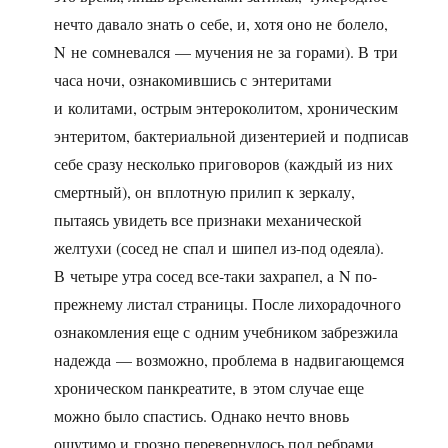
нечто давало знать о себе, и, хотя оно не болело,
N не сомневался — мучения не за горами). В три
часа ночи, ознакомившись с энтеритами
и колитами, острым энтероколитом, хроническим
энтеритом, бактериальной дизентерией и подписав
себе сразу несколько приговоров (каждый из них
смертный), он вплотную прилип к зеркалу,
пытаясь увидеть все признаки механической
желтухи (сосед не спал и шипел из-под одеяла).
В четыре утра сосед все-таки захрапел, а N по-
прежнему листал страницы. После лихорадочного
ознакомления еще с одним учебником забрезжила
надежда — возможно, проблема в надвигающемся
хроническом панкреатите, в этом случае еще
можно было спастись. Однако нечто вновь
ощутимо и грозно перевернулось под ребрами.