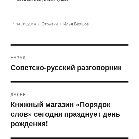
Опубликовано
Рубрики
Метки
14.01.2014
Отрывки
Илья Бояшов
Навигация
НАЗАД
по
Советско-русский разговорник
Предыдущая
запись:
записям
ДАЛЕЕ
Книжный магазин «Порядок
Следующая
слов» сегодня празднует день
запись:
рождения!