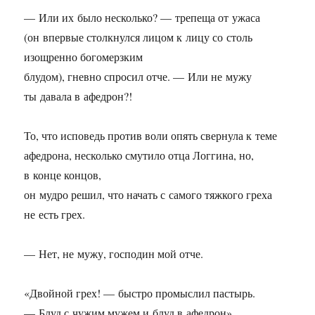
— Или их было несколько? — трепеща от ужаса
(он впервые столкнулся лицом к лицу со столь
изощренно богомерзким
блудом), гневно спросил отче. — Или не мужу
ты давала в афедрон?!
То, что исповедь против воли опять свернула к теме
афедрона, несколько смутило отца Логгина, но,
в конце концов,
он мудро решил, что начать с самого тяжкого греха
не есть грех.
— Нет, не мужу, господин мой отче.
«Двойной грех! — быстро промыслил пастырь.
— Блуд с чужим мужем и блуд в афедрон».