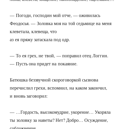
— Погоди, господин мой отче, — оживилась
Феодосья. — Золовка моя на той седьмице на меня
клеветала, клевеща, что
аз ея пряжу затаскала под одр.
— То ея грех, не твой, — поправил отец Логгин.
— Пусть она придет на покаяние.
Батюшка беззвучной скороговоркой сызнова
перечислил грехи, вспомнил, на каком закончил,
и вновь заговорил:
— …Гордость, высокомудрие, укорение… Укоряла
ты золовку за наветы? Нет? Добро… Осуждение,
соблажнение,