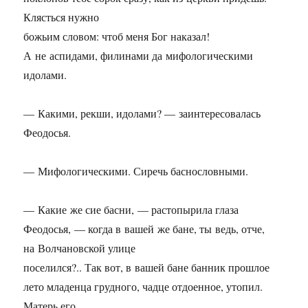
Клясться нужно
божьим словом: чтоб меня Бог наказал!
А не аспидами, филинами да мифологическими
идолами.
— Какими, рекши, идолами? — заинтересовалась
Феодосья.
— Мифологическими. Сиречь баснословными.
— Какие же сие басни, — растопырила глаза
Феодосья, — когда в вашей же бане, ты ведь, отче,
на Волчановской улице
поселился?.. Так вот, в вашей бане банник прошлое
лето младенца грудного, чадце отдоенное, утопил.
Матерь его,