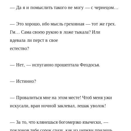
— Да я и помыслить такого не могу — с чернецом…
— Это хорошо, ибо мысль греховная — тот же грех.
Гм… Сама своею рукою в ложе тыкала? Или
вдевала ли перст в свое
естество?
— Нет, — испуганно прошептала Феодосья.
— Истинно?
— Провалиться мне на этом месте! Чтоб меня ужи
искусали, вран ночной заклевал, лешак уволок!
— За то, что клянешься богомерзко язычески, —
поклонов тебе сорок сразу, как из церкви придешь.