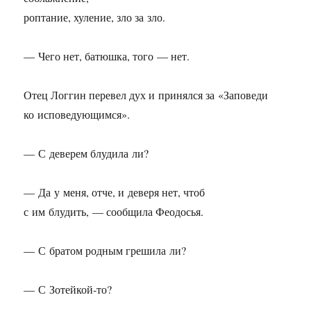
роптание, хуление, зло за зло.
— Чего нет, батюшка, того — нет.
Отец Логгин перевел дух и принялся за «Заповеди
ко исповедующимся».
— С деверем блудила ли?
— Да у меня, отче, и деверя нет, чтоб
с им блудить, — сообщила Феодосья.
— С братом родным грешила ли?
— С Зотейкой-то?