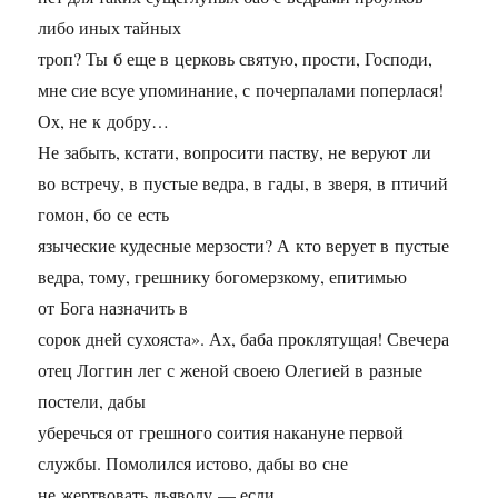
либо иных тайных
троп? Ты б еще в церковь святую, прости, Господи,
мне сие всуе упоминание, с почерпалами поперлася!
Ох, не к добру…
Не забыть, кстати, вопросити паству, не веруют ли
во встречу, в пустые ведра, в гады, в зверя, в птичий
гомон, бо се есть
языческие кудесные мерзости? А кто верует в пустые
ведра, тому, грешнику богомерзкому, епитимью
от Бога назначить в
сорок дней сухояста». Ах, баба проклятущая! Свечера
отец Логгин лег с женой своею Олегией в разные
постели, дабы
уберечься от грешного соития накануне первой
службы. Помолился истово, дабы во сне
не жертвовать дьяволу — если