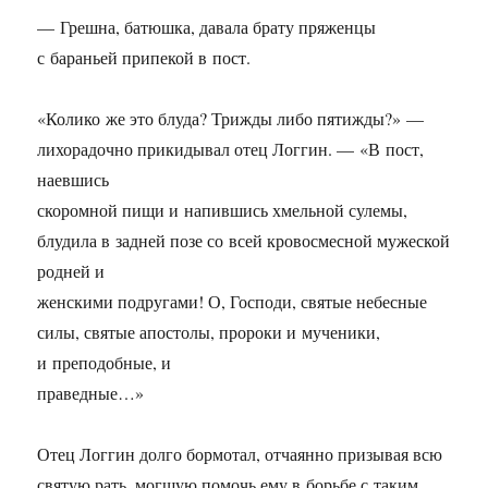
— Грешна, батюшка, давала брату пряженцы
с бараньей припекой в пост.
«Колико же это блуда? Трижды либо пятижды?» —
лихорадочно прикидывал отец Логгин. — «В пост,
наевшись
скоромной пищи и напившись хмельной сулемы,
блудила в задней позе со всей кровосмесной мужеской
родней и
женскими подругами! О, Господи, святые небесные
силы, святые апостолы, пророки и мученики,
и преподобные, и
праведные…»
Отец Логгин долго бормотал, отчаянно призывая всю
святую рать, могшую помочь ему в борьбе с таким