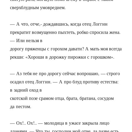
сверхблудным умовредием.
— А что, отче,- дождавшись, когда отец Логгин
прекратит возмущенно пыхтеть, робко спросила жена.
— Или нельзя в
дорогу пряженцы с горохом давати? А мать моя всегда
рекши: «Хороши в дорожку пирожки с горошком».
— Аз тебя не про дорогу сейчас вопрошаю, — строго
осадил отец Логгин. — А про блуд противу естества:
в задний оход в
скотской позе срамом отца, брата, братана, сосудом
да пестом.
— Ох!.. Ох!.. — молодица в ужасе закрыла лицо
дланями. — Что ты, господин мой отче, да разве есть