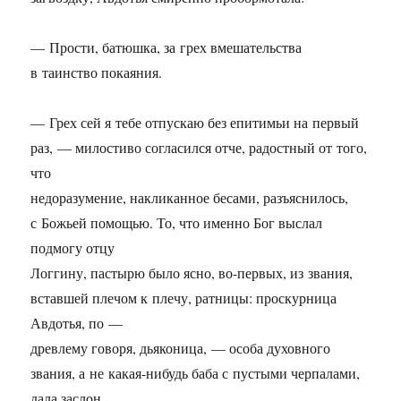
— Прости, батюшка, за грех вмешательства
в таинство покаяния.
— Грех сей я тебе отпускаю без епитимьи на первый
раз, — милостиво согласился отче, радостный от того,
что
недоразумение, накликанное бесами, разъяснилось,
с Божьей помощью. То, что именно Бог выслал
подмогу отцу
Логгину, пастырю было ясно, во-первых, из звания,
вставшей плечом к плечу, ратницы: проскурница
Авдотья, по —
древлему говоря, дьяконица, — особа духовного
звания, а не какая-нибудь баба с пустыми черпалами,
дала заслон