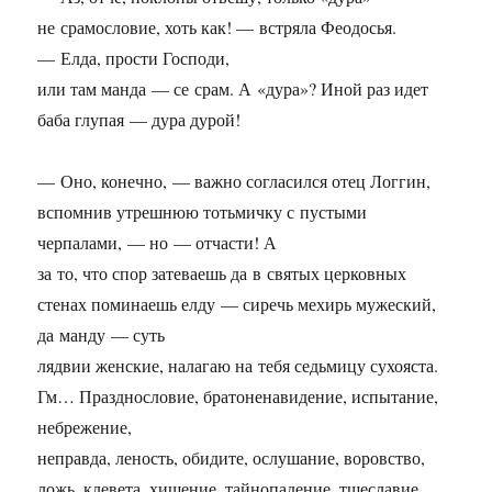
не срамословие, хоть как! — встряла Феодосья.
— Елда, прости Господи,
или там манда — се срам. А «дура»? Иной раз идет
баба глупая — дура дурой!
— Оно, конечно, — важно согласился отец Логгин,
вспомнив утрешнюю тотьмичку с пустыми
черпалами, — но — отчасти! А
за то, что спор затеваешь да в святых церковных
стенах поминаешь елду — сиречь мехирь мужеский,
да манду — суть
лядвии женские, налагаю на тебя седьмицу сухояста.
Гм… Празднословие, братоненавидение, испытание,
небрежение,
неправда, леность, обидите, ослушание, воровство,
ложь, клевета, хищение, тайнопадение, тщеславие…