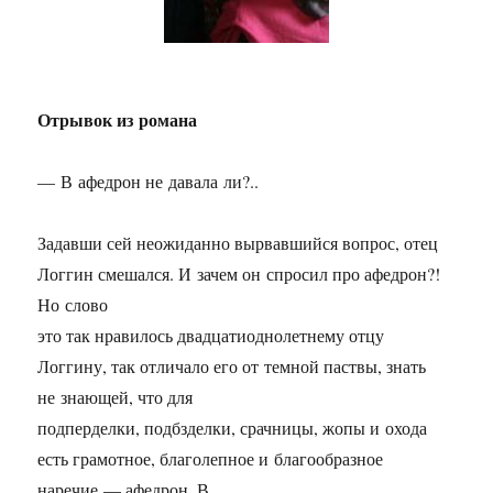
Отрывок из романа
— В афедрон не давала ли?..
Задавши сей неожиданно вырвавшийся вопрос, отец
Логгин смешался. И зачем он спросил про афедрон?!
Но слово
это так нравилось двадцатиоднолетнему отцу
Логгину, так отличало его от темной паствы, знать
не знающей, что для
подперделки, подбзделки, срачницы, жопы и охода
есть грамотное, благолепное и благообразное
наречие — афедрон. В