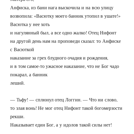
Анфиска, из бани нага выскочила и на всю улицу
возвопила: «Васютку моего банник утопил в ушате!»
Васютка у нее хоть
и нагулянный был, а все одно жалко! Отец Нифонт
на другой день нам на проповеди сказал: то Анфиске
с Васюткой
наказание за грех блудного очадия и рождения,
и в том самое-то ужасное наказание, что не Бог чадо
покарал, а банник
леший.
— Тьфу! — сплюнул отец Логгин. — Что ни слово,
то злая вонь! Не мог отец Нифонт такой богомерзости
рекши.
Наказывает един Бог, а у идолов такой силы нет!