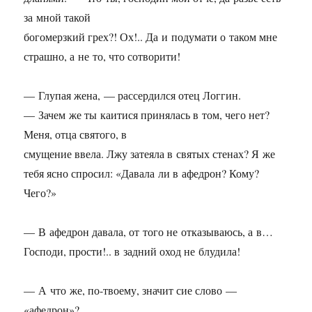
за мной такой
богомерзкий грех?! Ох!.. Да и подумати о таком мне
страшно, а не то, что сотворити!
— Глупая жена, — рассердился отец Логгин.
— Зачем же ты каитися принялась в том, чего нет?
Меня, отца святого, в
смущение ввела. Лжу затеяла в святых стенах? Я же
тебя ясно спросил: «Давала ли в афедрон? Кому?
Чего?»
— В афедрон давала, от того не отказываюсь, а в…
Господи, прости!.. в задний оход не блудила!
— А что же, по-твоему, значит сие слово —
«афедрон»?