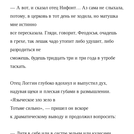
— А вот, и сказал отец Нифонт… Аз сама не слыхала,
потому, в церковь в тот день не ходила, но матушка
мне истинно
все пересказала. Гляди, говорит, Феодосья, очадешь
в грехе, так лешак чадо утопит либо удушит, либо
разродиться не
сможешь, будешь тридцать три и три года в утробе
таскать.
Отец Логгин глубоко вдохнул и выпустил дух,
надувая щеки и плеская губами в размышлении.
«Языческое зло зело в
Тотьме сильно», — пришел он вскоре
к драматическому выводу и продолжил вопросить:
— Дитя в себе или в сестре зельем или кудесами