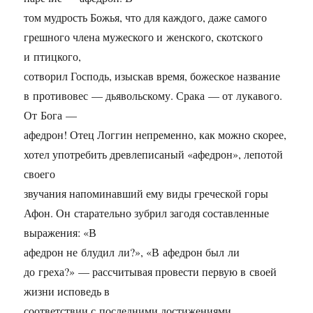
том мудрость Божья, что для каждого, даже самого
грешного члена мужеского и женского, скотского
и птицкого,
сотворил Господь, изыскав время, божеское название
в противовес — дьявольскому. Срака — от лукавого.
От Бога —
афедрон! Отец Логгин непременно, как можно скорее,
хотел употребить древлеписаный «афедрон», лепотой
своего
звучания напоминавший ему виды греческой горы
Афон. Он старательно зубрил загодя составленные
выражения: «В
афедрон не блудил ли?», «В афедрон был ли
до греха?» — рассчитывая провести первую в своей
жизни исповедь в
соответствии с последними достижениями