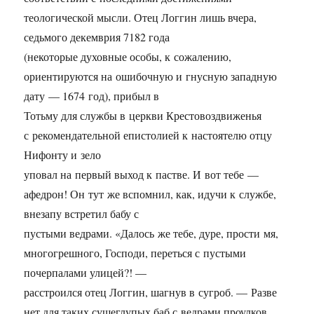
теологической мысли. Отец Логгин лишь вчера,
седьмого декемврия 7182 года
(некоторые духовные особы, к сожалению,
ориентируются на ошибочную и гнусную западную
дату — 1674 год), прибыл в
Тотьму для службы в церкви Крестовоздвиженья
с рекомендательной епистолией к настоятелю отцу
Нифонту и зело
уповал на первый выход к пастве. И вот тебе —
афедрон! Он тут же вспомнил, как, идучи к службе,
внезапу встретил бабу с
пустыми ведрами. «Далось же тебе, дуре, прости мя,
многогрешного, Господи, переться с пустыми
почерпалами улицей?! —
расстроился отец Логгин, шагнув в сугроб. — Разве
нет для таких сущеглупых баб с ведрами проулков