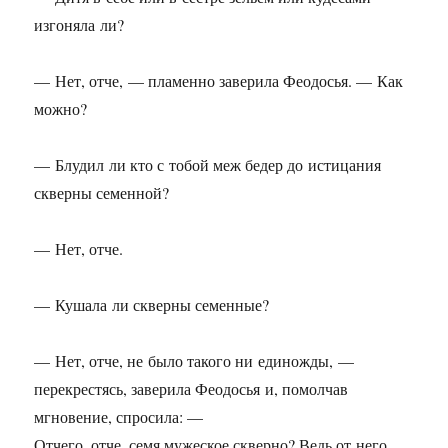
изгоняла ли?
— Нет, отче, — пламенно заверила Феодосья. — Как
можно?
— Блудил ли кто с тобой меж бедер до истицания
скверны семенной?
— Нет, отче.
— Кушала ли скверны семенные?
— Нет, отче, не было такого ни единожды, —
перекрестясь, заверила Феодосья и, помолчав
мгновение, спросила: —
Отчего, отче, семя мужеское скверно? Ведь от него