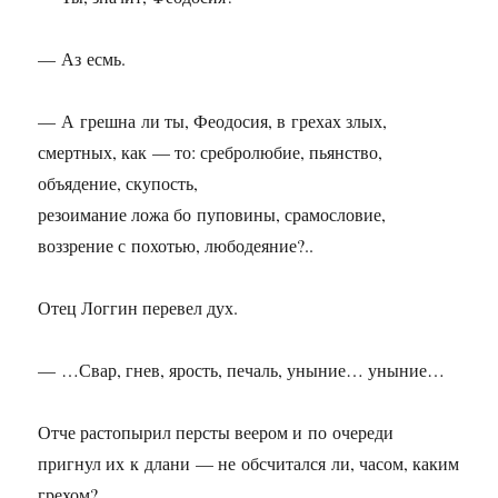
— Аз есмь.
— А грешна ли ты, Феодосия, в грехах злых,
смертных, как — то: сребролюбие, пьянство,
объядение, скупость,
резоимание ложа бо пуповины, срамословие,
воззрение с похотью, любодеяние?..
Отец Логгин перевел дух.
— …Свар, гнев, ярость, печаль, уныние… уныние…
Отче растопырил персты веером и по очереди
пригнул их к длани — не обсчитался ли, часом, каким
грехом?