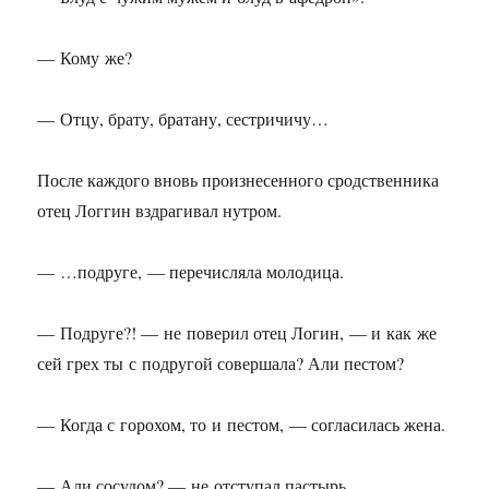
— Кому же?
— Отцу, брату, братану, сестричичу…
После каждого вновь произнесенного сродственника
отец Логгин вздрагивал нутром.
— …подруге, — перечисляла молодица.
— Подруге?! — не поверил отец Логин, — и как же
сей грех ты с подругой совершала? Али пестом?
— Когда с горохом, то и пестом, — согласилась жена.
— Али сосудом? — не отступал пастырь.