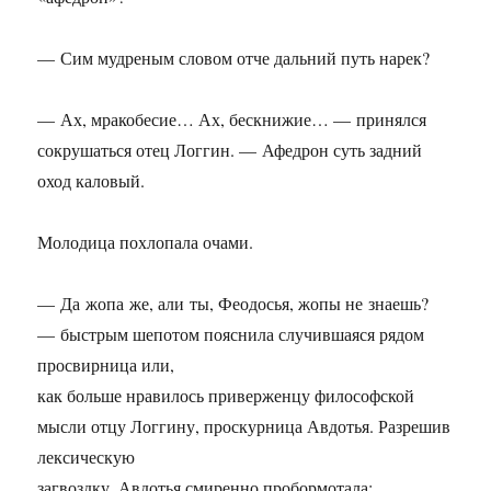
— Сим мудреным словом отче дальний путь нарек?
— Ах, мракобесие… Ах, бескнижие… — принялся
сокрушаться отец Логгин. — Афедрон суть задний
оход каловый.
Молодица похлопала очами.
— Да жопа же, али ты, Феодосья, жопы не знаешь?
— быстрым шепотом пояснила случившаяся рядом
просвирница или,
как больше нравилось приверженцу философской
мысли отцу Логгину, проскурница Авдотья. Разрешив
лексическую
загвоздку, Авдотья смиренно пробормотала: