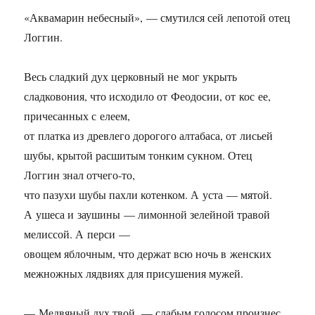
«Аквамарин небесный», — смутился сей лепотой отец
Логгин.
Весь сладкий дух церковный не мог укрыть
сладковония, что исходило от Феодосии, от кос ее,
причесанных с елеем,
от платка из древлего дорогого алтабаса, от лисьей
шубы, крытой расшитым тонким сукном. Отец
Логгин знал отчего-то,
что пазухи шубы пахли котенком. А уста — мятой.
А ушеса и заушины — лимонной зелейной травой
мелиссой. А перси —
овощем яблочным, что держат всю ночь в женских
межножных лядвиях для присушения мужей.
— Медвяный дух твой, — слабым голосом произнес