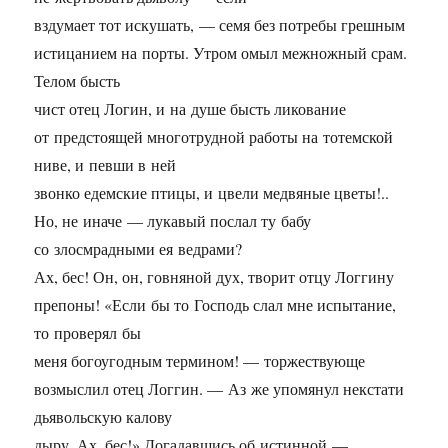
вздумает тот искушать, — семя без потребы грешным
истицанием на порты. Утром омыл межножный срам.
Телом бысть
чист отец Логин, и на душе бысть ликование
от предстоящей многотрудной работы на тотемской
ниве, и певши в ней
звонко едемские птицы, и цвели медвяные цветы!..
Но, не иначе — лукавый послал ту бабу
со злосмрадными ея ведрами?
Ах, бес! Он, он, говняной дух, творит отцу Логгину
препоны! «Если бы то Господь слал мне испытание,
то проверял бы
меня богоугодным термином! — торжествующе
возмыслил отец Логгин. — Аз же упомянул некстати
дьявольскую калову
дыру. Ах, бес!» Догадавшись об истинной —