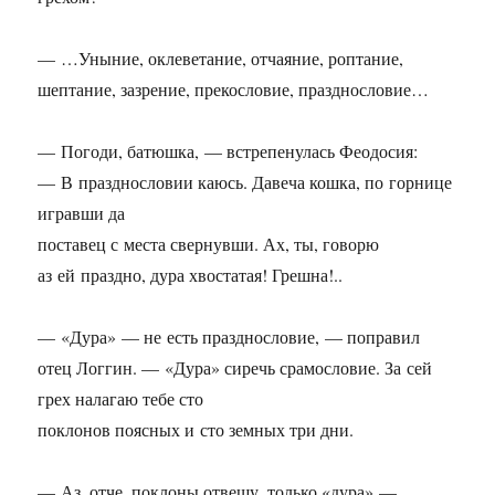
— …Уныние, оклеветание, отчаяние, роптание,
шептание, зазрение, прекословие, празднословие…
— Погоди, батюшка, — встрепенулась Феодосия:
— В празднословии каюсь. Давеча кошка, по горнице
игравши да
поставец с места свернувши. Ах, ты, говорю
аз ей праздно, дура хвостатая! Грешна!..
— «Дура» — не есть празднословие, — поправил
отец Логгин. — «Дура» сиречь срамословие. За сей
грех налагаю тебе сто
поклонов поясных и сто земных три дни.
— Аз, отче, поклоны отвешу, только «дура» —