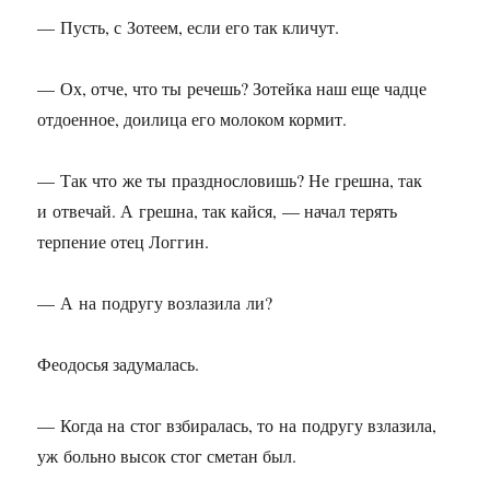
— Пусть, с Зотеем, если его так кличут.
— Ох, отче, что ты речешь? Зотейка наш еще чадце
отдоенное, доилица его молоком кормит.
— Так что же ты празднословишь? Не грешна, так
и отвечай. А грешна, так кайся, — начал терять
терпение отец Логгин.
— А на подругу возлазила ли?
Феодосья задумалась.
— Когда на стог взбиралась, то на подругу взлазила,
уж больно высок стог сметан был.