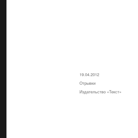
Опубликовано
19.04.2012
Рубрики
Отрывки
Метки
Издательство «Текст»