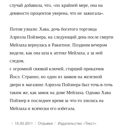
случай добавила, что, «по крайней мере, она на
девяносто процентов уверена, что не зажигала».
Потом узнали: Хава, дочь богатого торговца
Азриэла Пойзнера, на следующий день после смерти
Мейлаха вернулась в Ракитное. Поздним вечером
видели, как она шла к аптеке Мейлаха, а за ней
следом,
с огромной связкой ключей, старший приказчик
Йосл. Странно, но один из замков на железной
двери в магазине Азриэла Пойзнера был точь-в-точь
таким же, как замок на доме Мейлаха. Однако Хава
Пойзнер в последнее время за что-то злилась на
Мейлаха и всячески его избегала.
Опубликовано
Рубрики
Метки
15.03.2011
Отрывки
Издательство «Текст»