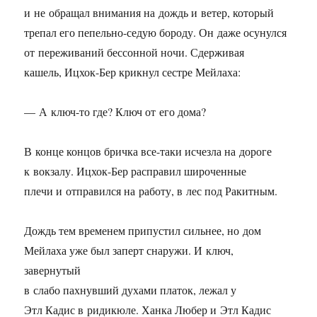
и не обращал внимания на дождь и ветер, который
трепал его пепельно-седую бороду. Он даже осунулся
от переживаний бессонной ночи. Сдерживая
кашель, Ицхок-Бер крикнул сестре Мейлаха:
— А ключ-то где? Ключ от его дома?
В конце концов бричка все-таки исчезла на дороге
к вокзалу. Ицхок-Бер расправил широченные
плечи и отправился на работу, в лес под Ракитным.
Дождь тем временем припустил сильнее, но дом
Мейлаха уже был заперт снаружи. И ключ,
завернутый
в слабо пахнувший духами платок, лежал у
Этл Кадис в ридикюле. Ханка Любер и Этл Кадис