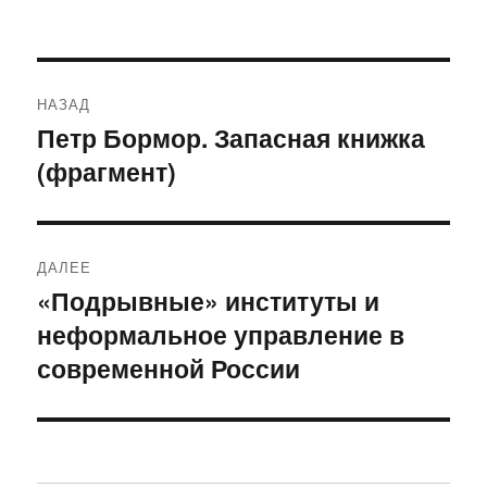
Навигация
НАЗАД
по
Петр Бормор. Запасная книжка
Предыдущая
(фрагмент)
запись:
записям
ДАЛЕЕ
«Подрывные» институты и
Следующая
неформальное управление в
запись:
современной России