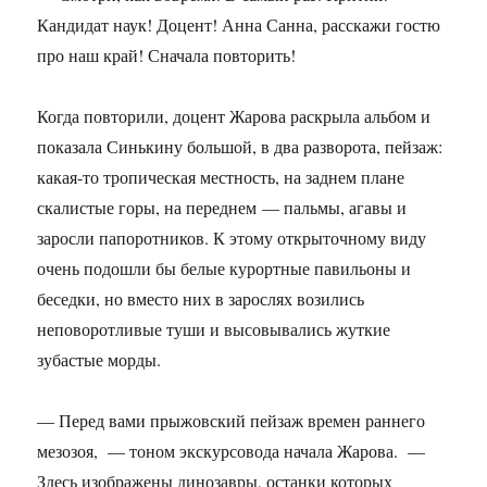
Кандидат наук! Доцент! Анна Санна, расскажи гостю
про наш край! Сначала повторить!
Когда повторили, доцент Жарова раскрыла альбом и
показала Синькину большой, в два разворота, пейзаж:
какая-то тропическая местность, на заднем плане
скалистые горы, на переднем — пальмы, агавы и
заросли папоротников. К этому открыточному виду
очень подошли бы белые курортные павильоны и
беседки, но вместо них в зарослях возились
неповоротливые туши и высовывались жуткие
зубастые морды.
— Перед вами прыжовский пейзаж времен раннего
мезозоя, — тоном экскурсовода начала Жарова. —
Здесь изображены динозавры, останки которых