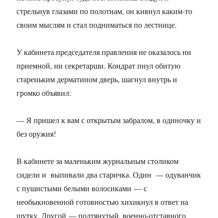
стрельнув глазами по полотнам, он кивнул каким-то
своим мыслям и стал подниматься по лестнице.
У кабинета председателя правления не оказалось ни
приемной, ни секретарши. Кондрат пнул обитую
стареньким дерматином дверь, шагнул внутрь и
громко объявил:
— Я пришел к вам с открытым забралом, в одиночку и
без оружия!
В кабинете за маленьким журнальным столиком
сидели и выпивали два старичка. Один — одуванчик
с пушистыми белыми волосиками — с
необыкновенной готовностью хихикнул в ответ на
шутку. Другой — подтянутый, военно-отставного