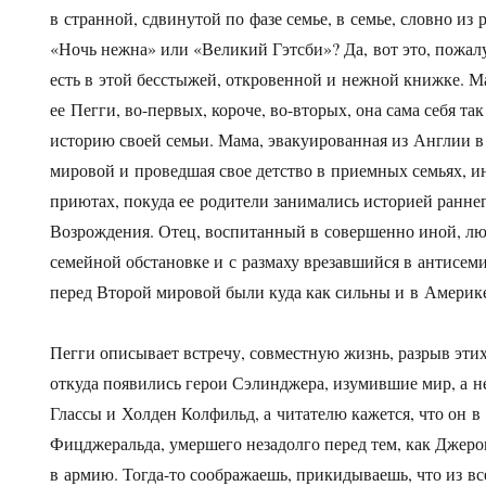
в странной, сдвинутой по фазе семье, в семье, словно и
«Ночь нежна» или «Великий Гэтсби»? Да, вот это, пожалу
есть в этой бесстыжей, откровенной и нежной книжке. М
ее Пегги, во-первых, короче, во-вторых, она сама себя та
историю своей семьи. Мама, эвакуированная из Англии
мировой и проведшая свое детство в приемных семьях, и
приютах, покуда ее родители занимались историей ранне
Возрождения. Отец, воспитанный в совершенно иной, л
семейной обстановке и с размаху врезавшийся в антисем
перед Второй мировой были куда как сильны и в Америк
Пегги описывает встречу, совместную жизнь, разрыв этих 
откуда появились герои Сэлинджера, изумившие мир, а н
Глассы и Холден Колфильд, а читателю кажется, что он в
Фицджеральда, умершего незадолго перед тем, как Джер
в армию. Тогда-то соображаешь, прикидываешь, что из в