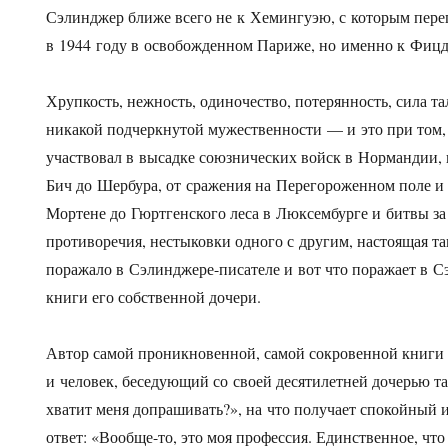
Сэлинджер ближе всего не к Хемингуэю, с которым пере
в 1944 году в освобожденном Париже, но именно к Фицд
Хрупкость, нежность, одиночество, потерянность, сила та
никакой подчеркнутой мужественности — и это при том,
участвовал в высадке союзнических войск в Нормандии, 
Бич до Шербура, от сражения на Перегороженном поле и
Мортене до Гюртгенского леса в Люксембурге и битвы за
противоречия, нестыковки одного с другим, настоящая т
поражало в Сэлинджере-писателе и вот что поражает в 
книги его собственной дочери.
Автор самой проникновенной, самой сокровенной книги 
и человек, беседующий со своей десятилетней дочерью та
хватит меня допрашивать?», на что получает спокойный 
ответ: «Вообще-то, это моя профессия. Единственное, чт