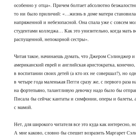
особенно у отца». Причем болтает абсолютно безжалостн
то ни было приличий: «…жизнь в доме матери становилас
напряженной и небезопасной. Она спала уже с совсем м
студентами колледжа… Как это унизительно, когда мать в
распущенной, непокорной сестры».
Читая такое, начинаешь думать, что Джером Сэлинджер и
американский еврей и английская аристократка, конечно
в воспитании своих детей (а кто их не совершал?), но од
в четыре года маленькая Пегги сразу же, с первого раза 
на фортепьяно, талантливую девочку надо было бы отпра
Писала бы сейчас кантаты и симфонии, оперы и балеты, 
с мамой.
Нет, для широкого читателя все это куда как интересно, н
А мне каково, словно бы спешит возразить Маргарет Сэл