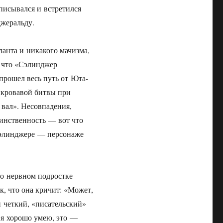
писывался и встретился
жеральду.
ланта и никакого мачизма,
 что «Сэлинджер
прошел весь путь от Юта-
 кровавой битвы при
 вал». Несовпадения,
аинственность — вот что
Сэлинджере — персонаже
о нервном подростке
к, что она кричит: «Может,
и четкий, «писательский»
о я хорошо умею, это —