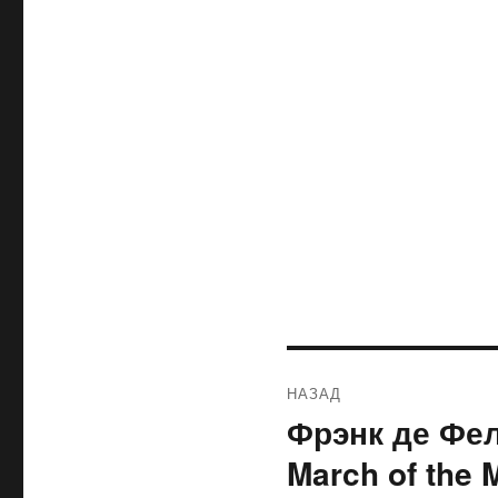
Навигация
НАЗАД
по
Фрэнк де Фел
Предыдущая
запись:
записям
March of the M