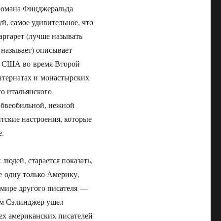
з романа Фицджеральда
й, самое удивительное, что
аргарет (лучше называть
к называет) описывает
 в США во время Второй
нтернатах и монастырских
го итальянского
юбвеобильной, нежной
итские настроения, которые
е.
людей, старается показать,
е одну только Америку,
 мире другого писателя —
ом Сэлинджер ушел
сех американских писателей