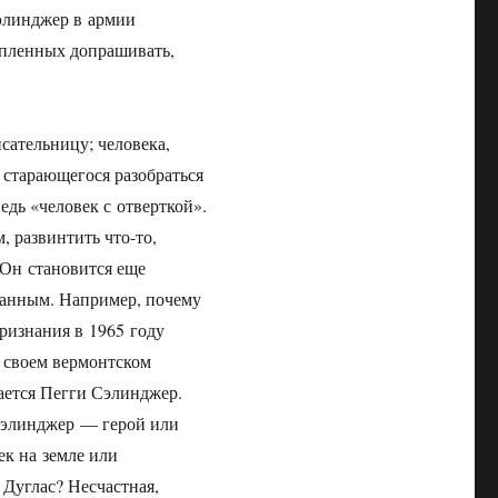
элинджер в армии
о пленных допрашивать,
сательницу; человека,
старающегося разобраться
едь «человек с отверткой».
, развинтить что-то,
. Он становится еще
утанным. Например, почему
ризнания в 1965 году
в своем вермонтском
вается Пегги Сэлинджер.
 Сэлинджер — герой или
к на земле или
 Дуглас? Несчастная,