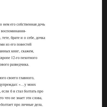
о нем его собственная дочь
а воспоминания-
тете, брате и о себе, дочка
ми из его повестей
анных книг, скажем,
Европе 12-го пехотного
ового разведчика.
ого своего главного,
едупреждал: «…у моих
 если б я стал болтать про
то что не знает эти слова,
«болтает про личные дела,