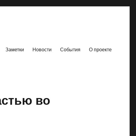
Заметки
Новости
События
О проекте
астью во