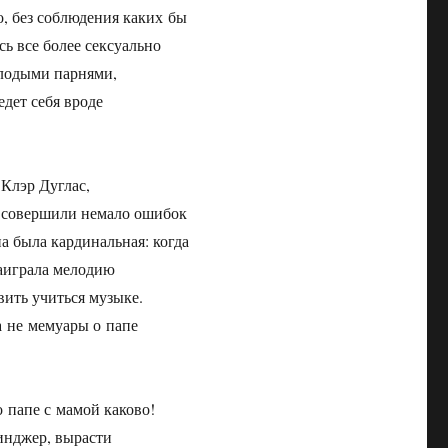
о, без соблюдения каких бы
ь все более сексуально
олодыми парнями,
едет себя вроде
 Клэр Дуглас,
, совершили немало ошибок
на была кардинальная: когда
наиграла мелодию
вить учиться музыке.
а не мемуары о папе
о папе с мамой каково!
инджер, вырасти