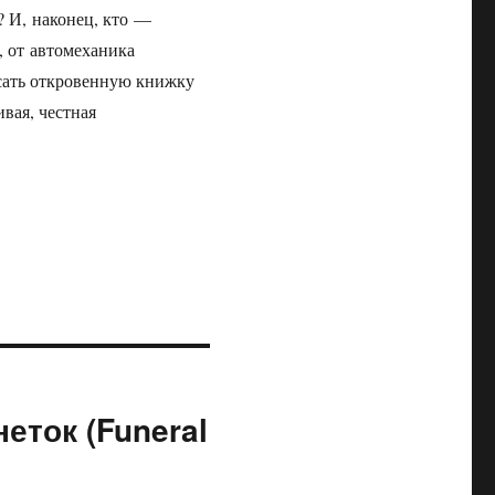
 И, наконец, кто —
, от автомеханика
исать откровенную книжку
вая, честная
еток (Funeral