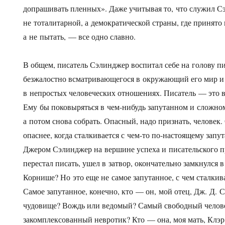
допрашивать пленных». Даже учитывая то, что служил С
не тоталитарной, а демократической страны, где принят
а не пытать, — все одно славно.
В общем, писатель Сэлинджер воспитал себе на голову пи
безжалостно всматривающегося в окружающий его мир и 
в непростых человеческих отношениях. Писатель — это в
Ему бы поковыряться в чем-нибудь запутанном и сложном
а потом снова собрать. Опасный, надо признать, человек
опаснее, когда сталкивается с чем-то по-настоящему зап
Джером Сэлинджер на вершине успеха и писательского п
перестал писать, ушел в затвор, окончательно замкнулся 
Корнише? Но это еще не самое запутанное, с чем сталки
Самое запутанное, конечно, кто — он, мой отец, Дж. Д.
чудовище? Вождь или ведомый? Самый свободный челове
закомплексованный невротик? Кто — она, моя мать, Клэр