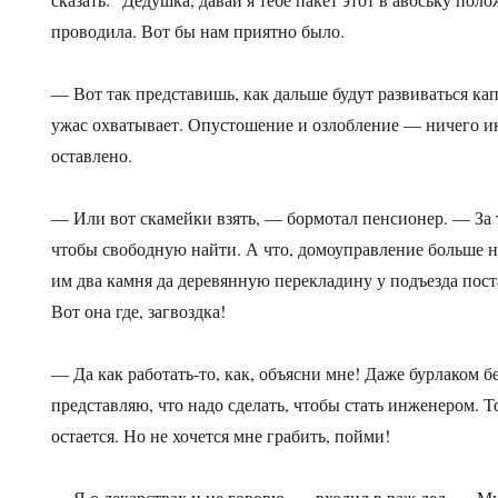
проводила. Вот бы нам приятно было.
— Вот так представишь, как дальше будут развиваться ка
ужас охватывает. Опустошение и озлобление — ничего и
оставлено.
— Или вот скамейки взять, — бормотал пенсионер. — За 
чтобы свободную найти. А что, домоуправление больше не
им два камня да деревянную перекладину у подъезда пост
Вот она где, загвоздка!
— Да как работать-то, как, объясни мне! Даже бурлаком бе
представляю, что надо сделать, чтобы стать инженером. Т
остается. Но не хочется мне грабить, пойми!
— Я о лекарствах и не говорю, — входил в раж дед. — М