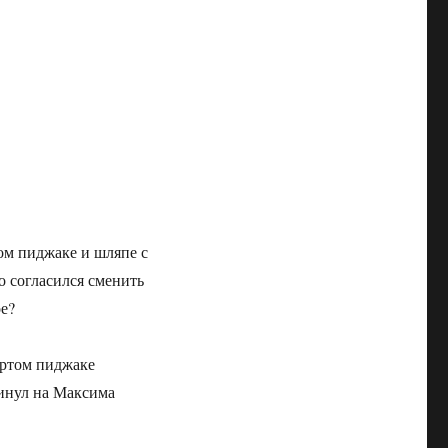
ом пиджаке и шляпе с
о согласился сменить
ое?
тертом пиджаке
инул на Максима