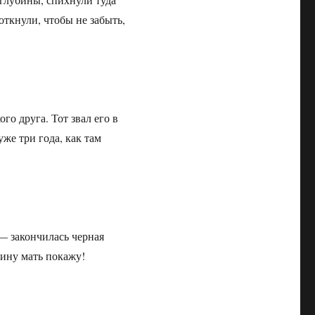
откнули, чтобы не забыть,
го друга. Тот звал его в
же три года, как там
— закончилась черная
кину мать покажу!