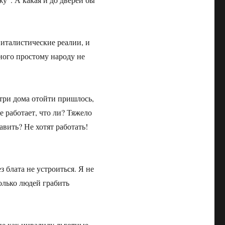
питалистические реалии, и
ного простому народу не
три дома отойти пришлось,
 работает, что ли? Тяжело
авить? Не хотят работать!
з блата не устроиться. Я не
олько людей грабить
не как инвалиду льготные