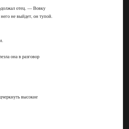
одолжал отец. — Вовку
 него не выйдет, он тупой.
и.
езла она в разговор
одчеркнуть высокие