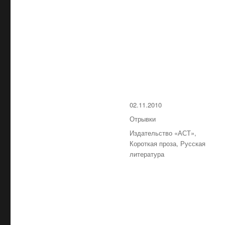
Опубликовано
02.11.2010
Рубрики
Отрывки
Метки
Издательство «АСТ»
,
Короткая проза
,
Русская
литература