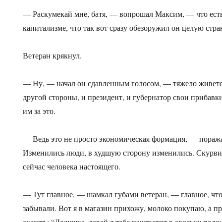
— Раскумекай мне, батя, — вопрошал Максим, — что есть
капитализме, что так вот сразу обезоружил он целую стра
Ветеран крякнул.
— Ну, — начал он сдавленным голосом, — тяжело живетс
другой стороны, и президент, и губернатор свои прибавк
им за это.
— Ведь это не просто экономическая формация, — пора
Изменились люди, в худшую сторону изменились. Скурвил
сейчас человека настоящего.
— Тут главное, — шамкал губами ветеран, — главное, чт
забывали. Вот я в магазин прихожу, молоко покупаю, а п
сказать: “Дедушка, давай я тебе пакет этот в авоську поло