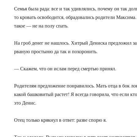
Семья была рада: все и так удивлялись, почему он так дол
то кровать освободится, обрадовались родители Максима. 
такое — не на полу спать.
На гроб денег не нашлось. Хитрый Дениска предложил за
рваную простыню да так и похоронить.
— Скажем, что он ислам перед смертью принял.
Родителям предложение понравилось. Мать отца в бок лок
какой башковитый растет! Я всегда говорила, что если кто
это Денис.
Отец только крякнул в ответ: разве спорю я.
Так и сделали. Вырыли могилку в пятьдесят сантиметров