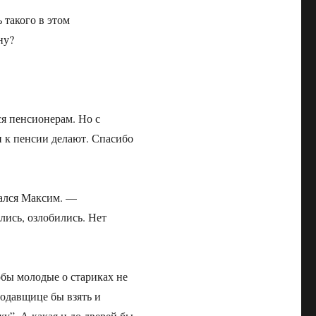
 такого в этом
ну?
я пенсионерам. Но с
и к пенсии делают. Спасибо
жался Максим. —
ись, озлобились. Нет
обы молодые о стариках не
родавщице бы взять и
жу”. А какая и до дверей бы