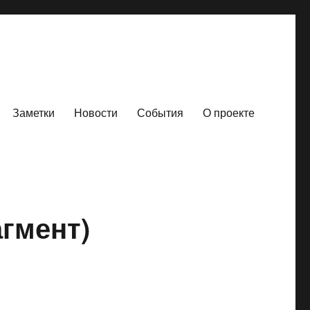
Заметки
Новости
События
О проекте
гмент)