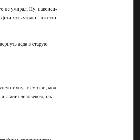
го не умирал. Ну, наконец-
Дети хоть узнают, что это
вернуть деда в старую
тем пихнула: смотри, мол,
 и станет человеком, так
 глубины, спихнули туда