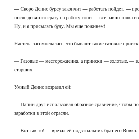
— Скоро Денис бурсу закончит — работать пойдет, — пр
после девятого сразу на работу гони — все равно толка из
Ну, и я присылать буду. Мы еще поживем!
Настена засомневалась, что бывают такие газовые прииск
— Газовые — месторождения, а прииски — золотые, — вл
старших.
Умный Денис возразил ей:
— Папин друг использовал образное сравнение, чтобы п
заработки в этой отрасли.
— Вот так-то! — врезал ей подзатыльник брат его Вовка.